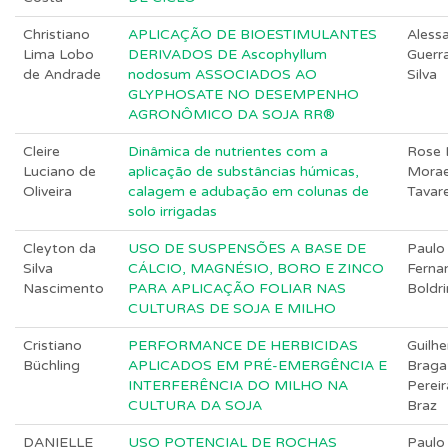
Christiano
APLICAÇÃO DE BIOESTIMULANTES
Aless
Lima Lobo
DERIVADOS DE Ascophyllum
Guerr
de Andrade
nodosum ASSOCIADOS AO
Silva
GLYPHOSATE NO DESEMPENHO
AGRONÔMICO DA SOJA RR®
Cleire
Dinâmica de nutrientes com a
Rose 
Luciano de
aplicação de substâncias húmicas,
Mora
Oliveira
calagem e adubação em colunas de
Tavar
solo irrigadas
Cleyton da
USO DE SUSPENSÕES A BASE DE
Paulo
Silva
CÁLCIO, MAGNÉSIO, BORO E ZINCO
Ferna
Nascimento
PARA APLICAÇÃO FOLIAR NAS
Boldri
CULTURAS DE SOJA E MILHO
Cristiano
PERFORMANCE DE HERBICIDAS
Guilh
Büchling
APLICADOS EM PRÉ-EMERGÊNCIA E
Braga
INTERFERÊNCIA DO MILHO NA
Pereir
CULTURA DA SOJA
Braz
DANIELLE
USO POTENCIAL DE ROCHAS
Paulo