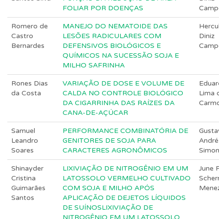
FOLIAR POR DOENÇAS
Camp
Romero de
MANEJO DO NEMATOIDE DAS
Hercu
Castro
LESÕES RADICULARES COM
Diniz
Bernardes
DEFENSIVOS BIOLÓGICOS E
Camp
QUÍMICOS NA SUCESSÃO SOJA E
MILHO SAFRINHA
Rones Dias
VARIAÇÃO DE DOSE E VOLUME DE
Eduar
da Costa
CALDA NO CONTROLE BIOLÓGICO
Lima 
DA CIGARRINHA DAS RAÍZES DA
Carm
CANA-DE-AÇÚCAR
Samuel
PERFORMANCE COMBINATÓRIA DE
Gusta
Leandro
GENITORES DE SOJA PARA
André
Soares
CARACTERES AGRONÔMICOS
Simo
Shinayder
LIXIVIAÇÃO DE NITROGÊNIO EM UM
June F
Cristina
LATOSSOLO VERMELHO CULTIVADO
Scher
Guimarães
COM SOJA E MILHO APÓS
Mene
Santos
APLICAÇÃO DE DEJETOS LÍQUIDOS
DE SUÍNOSLIXIVIAÇÃO DE
NITROGÊNIO EM UM LATOSSOLO