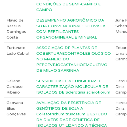
CONDIÇÕES DE SEMI-CAMPO E
CAMPO
Flávio de
DESEMPENHO AGRONÔMICO DA
June F
Kassius
SOJA CONVENCIONAL CULTIVADA
Scher
Domingos
COM FERTILIZANTES
Mene
Costa
ORGANOMINERAL E MINERAL
Furtunato
ASSOCIAÇÃO DE PLANTAS DE
Eduar
Leão Cabral
COBERTURAECONTROLEBIOLÓGICO
Lima 
NO MANEJO DO
Carm
PERCEVEJOCASTANHOEMCULTIVO
DE MILHO SAFRINHA
Geliane
SENSIBILIDADE A FUNGICIDAS E
Hercu
Cardoso
CARACTERIZAÇÃO MOLECULAR DE
Diniz
Ribeiro
ISOLADOS DE Sclerotinia sclerotiorum
Camp
Geovana
AVALIAÇÃO DA RESISTÊNCIA DE
Hercu
Elias
GENÓTIPOS DE SOJA A
Diniz
Gonçalves
Colletotrichum truncatum E ESTUDO
Camp
DA DIVERSIDADE GENÉTICA DE
ISOLADOS UTILIZANDO A TÉCNICA