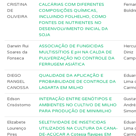
CRISTINA
CALCÁRIAS COM DIFERENTES
Ferna
DE
COMPOSIÇÕES QUÍMICAS,
Boldri
OLIVEIRA
INCLUINDO FOLHELHO, COMO
FONTES DE NUTRIENTES NO
DESENVOLVIMENTO INICIAL DA
SOJA
Darwin Rui
ASSOCIAÇÃO DE FUNGICIDAS
Hercu
Soares da
MULTISSÍTIOS E pH NA CALDA DE
Diniz
Fonseca
PULVERIZAÇÃO NO CONTROLE DA
Camp
FERRUGEM ASIÁTICA
DIEGO
QUALIDADE DA APLICAÇÃO E
Eduar
RANGEL
PROBABILIDADE DE CONTROLE DA
Lima 
CANOSSA
LAGARTA EM MILHO
Carm
Edson
INTERAÇÃO ENTRE GENÓTIPOS E
Gusta
Crisóstomo
AMBIENTES NO CULTIVO DE MILHO
André
PARA PRODUÇÃO DE MINIMILHO
Simo
Elizabete
SELETIVIDADE DE INSETICIDAS
Eduar
Lourenço
UTILIZADOS NA CULTURA DA CANA-
Lima 
Pires
DE-AÇÚCAR A Cotesia flavipes EM
Carm