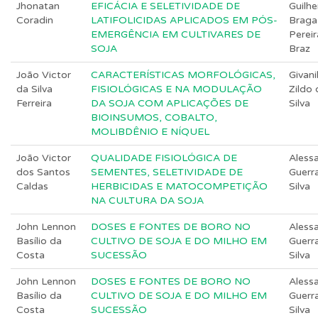
Jhonatan
EFICÁCIA E SELETIVIDADE DE
Guilh
Coradin
LATIFOLICIDAS APLICADOS EM PÓS-
Braga
EMERGÊNCIA EM CULTIVARES DE
Pereir
SOJA
Braz
João Victor
CARACTERÍSTICAS MORFOLÓGICAS,
Givani
da Silva
FISIOLÓGICAS E NA MODULAÇÃO
Zildo 
Ferreira
DA SOJA COM APLICAÇÕES DE
Silva
BIOINSUMOS, COBALTO,
MOLIBDÊNIO E NÍQUEL
João Victor
QUALIDADE FISIOLÓGICA DE
Aless
dos Santos
SEMENTES, SELETIVIDADE DE
Guerr
Caldas
HERBICIDAS E MATOCOMPETIÇÃO
Silva
NA CULTURA DA SOJA
John Lennon
DOSES E FONTES DE BORO NO
Aless
Basílio da
CULTIVO DE SOJA E DO MILHO EM
Guerr
Costa
SUCESSÃO
Silva
John Lennon
DOSES E FONTES DE BORO NO
Aless
Basílio da
CULTIVO DE SOJA E DO MILHO EM
Guerr
Costa
SUCESSÃO
Silva