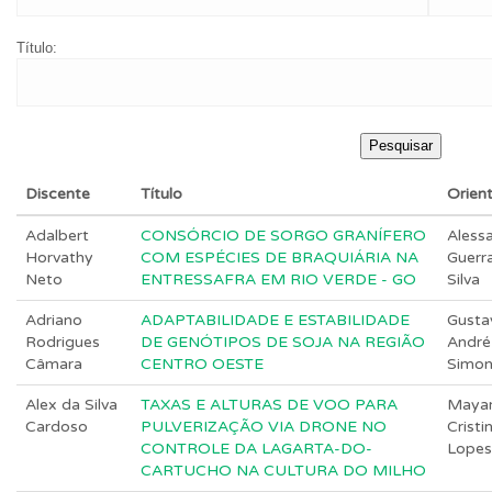
Título:
Discente
Título
Orien
Adalbert
CONSÓRCIO DE SORGO GRANÍFERO
Aless
Horvathy
COM ESPÉCIES DE BRAQUIÁRIA NA
Guerr
Neto
ENTRESSAFRA EM RIO VERDE - GO
Silva
Adriano
ADAPTABILIDADE E ESTABILIDADE
Gusta
Rodrigues
DE GENÓTIPOS DE SOJA NA REGIÃO
André
Câmara
CENTRO OESTE
Simo
Alex da Silva
TAXAS E ALTURAS DE VOO PARA
Maya
Cardoso
PULVERIZAÇÃO VIA DRONE NO
Cristi
CONTROLE DA LAGARTA-DO-
Lopes
CARTUCHO NA CULTURA DO MILHO