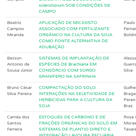
sclerotiorum SOB CONDIÇÕES DE
CAMPO
Beatriz
APLICAÇÃO DE MICAXISTO
Paulo
Campos
ASSOCIADO COM FERTILIZANTE
Ferna
Miranda
ORGÂNICO NA CULTURA DA SOJA
Boldri
COMO FONTE ALTERNATIVA DE
ADUBAÇÃO
Betson
SISTEMAS DE IMPLANTAÇÃO DE
Aless
Antonio de
ESPÉCIES DE Brachiaria EM
Guerr
Sousa Júnior
CONSÓRCIO COM SORGO
Silva
GRANÍFERO NA SAFRINHA
Bruno César
COMPACTAÇÃO DO SOLO:
Guilh
Silva Pereira
INTERAÇÕES NA SELETIVIDADE DE
Braga
HERBICIDAS PARA A CULTURA DA
Pereir
SOJA
Braz
Camila dos
ESTOQUES DE CARBONO E DE
Rose 
Santos
FRAÇÕES ORGÂNICAS DO SOLO EM
Mora
Ferreira
SISTEMAS DE PLANTIO DIRETO E
Tavar
INTEGRAÇÃO LAVOURA PECUÁRIA