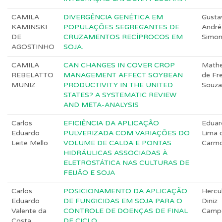
CAMILA
DIVERGÊNCIA GENÉTICA EM
Gusta
KAMINSKI
POPULAÇÕES SEGREGANTES DE
André
DE
CRUZAMENTOS RECÍPROCOS EM
Simo
AGOSTINHO
SOJA.
CAMILA
CAN CHANGES IN COVER CROP
Math
REBELATTO
MANAGEMENT AFFECT SOYBEAN
de Fre
MUNIZ
PRODUCTIVITY IN THE UNITED
Souza
STATES? A SYSTEMATIC REVIEW
AND META-ANALYSIS
Carlos
EFICIÊNCIA DA APLICAÇÃO
Eduar
Eduardo
PULVERIZADA COM VARIAÇÕES DO
Lima 
Leite Mello
VOLUME DE CALDA E PONTAS
Carm
HIDRÁULICAS ASSOCIADAS À
ELETROSTÁTICA NAS CULTURAS DE
FEIJÃO E SOJA
Carlos
POSICIONAMENTO DA APLICAÇÃO
Hercu
Eduardo
DE FUNGICIDAS EM SOJA PARA O
Diniz
Valente da
CONTROLE DE DOENÇAS DE FINAL
Camp
Costa
DE CICLO