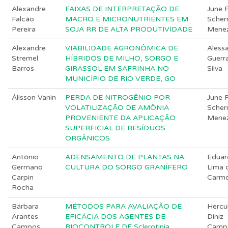
Alexandre
FAIXAS DE INTERPRETAÇÃO DE
June F
Falcão
MACRO E MICRONUTRIENTES EM
Scher
Pereira
SOJA RR DE ALTA PRODUTIVIDADE
Mene
Alexandre
VIABILIDADE AGRONÔMICA DE
Aless
Stremel
HÍBRIDOS DE MILHO, SORGO E
Guerr
Barros
GIRASSOL EM SAFRINHA NO
Silva
MUNICÍPIO DE RIO VERDE, GO
Álisson Vanin
PERDA DE NITROGÊNIO POR
June F
VOLATILIZAÇÃO DE AMÔNIA
Scher
PROVENIENTE DA APLICAÇÃO
Mene
SUPERFICIAL DE RESÍDUOS
ORGÂNICOS
Antônio
ADENSAMENTO DE PLANTAS NA
Eduar
Germano
CULTURA DO SORGO GRANÍFERO
Lima 
Carpin
Carm
Rocha
Bárbara
MÉTODOS PARA AVALIAÇÃO DE
Hercu
Arantes
EFICÁCIA DOS AGENTES DE
Diniz
Campos
BIOCONTROLE DE Sclerotinia
Camp