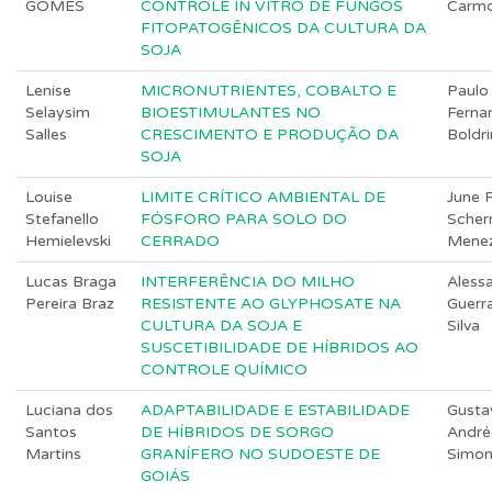
GOMES
CONTROLE IN VITRO DE FUNGOS
Carm
FITOPATOGÊNICOS DA CULTURA DA
SOJA
Lenise
MICRONUTRIENTES, COBALTO E
Paulo
Selaysim
BIOESTIMULANTES NO
Ferna
Salles
CRESCIMENTO E PRODUÇÃO DA
Boldri
SOJA
Louise
LIMITE CRÍTICO AMBIENTAL DE
June F
Stefanello
FÓSFORO PARA SOLO DO
Scher
Hemielevski
CERRADO
Mene
Lucas Braga
INTERFERÊNCIA DO MILHO
Aless
Pereira Braz
RESISTENTE AO GLYPHOSATE NA
Guerr
CULTURA DA SOJA E
Silva
SUSCETIBILIDADE DE HÍBRIDOS AO
CONTROLE QUÍMICO
Luciana dos
ADAPTABILIDADE E ESTABILIDADE
Gusta
Santos
DE HÍBRIDOS DE SORGO
André
Martins
GRANÍFERO NO SUDOESTE DE
Simo
GOIÁS