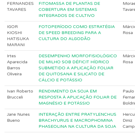
FERNANDES
FITOMASSA DE PLANTAS DE
Mora
TAVARES
COBERTURA EM SISTEMAS
Tavar
INTEGRADOS DE CULTIVO
IGOR
FOTOPERÍODO COMO ESTRATÉGIA
Márci
KIOSHI
DE SPEED BREEDING PARA A
Rosa
HATISUKA
CULTURA DO ALGODÃO
MARANI
Irtes
DESEMPENHO MORFOFISIOLÓGICO
Márci
Aparecida
DE MILHO SOB DÉFICIT HÍDRICO
Rosa
Barros
SUBMETIDO A APLICAÇÃO FOLIAR
Oliveira
DE QUITOSANA E SILICATO DE
CÁLCIO E POTÁSSIO
Ivan Roberto
RENDIMENTO DA SOJA EM
Paulo
Brucceli
RESPOSTA À APLICAÇÃO FOLIAR DE
Ferna
MAGNÉSIO E POTÁSSIO
Boldri
Jane Nunes
INTERAÇÃO ENTRE PRATYLENCHUS
Hercu
Bueno
BRACHYURUS E MACROPHOMINA
Diniz
PHASEOLINA NA CULTURA DA SOJA
Camp