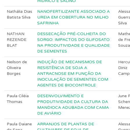
HÍDRICO E SALINO
Nathália Dias
NANOFERTILIZANTE ASSOCIADO A
Aless
Batista Silva
UREIA EM COBERTURA NO MILHO
Guerr
SAFRINHA
Silva
NATHAN
DESSECAÇÃO PRÉ-COLHEITA DO
Math
REZENDE
SORGO: IMPACTOS DO GLIFOSATO
de Fre
BLAT
NA PRODUTIVIDADE E QUALIDADE
Souza
DE SEMENTES
Neilson de
INDUÇÃO DE MECANISMOS DE
Hercu
Oliveira
RESISTÊNCIA DE SOJA A
Diniz
Borges
ANTRACNOSE EM FUNÇÃO DA
Camp
INOCULAÇÃO DE SEMENTES COM
AGENTES DE BIOCONTROLE
Paula Ciléia
DESENVOLVIMENTO E
June F
Thomas
PRODUTIVIDADE DA CULTURA DA
Scher
MANDIOCA ADUBADA COM CAMA
Mene
DE AVIÁRIO
Paula Daiane
ARRANJOS DE PLANTAS DE
Aless
de Sena
CULTIVARES DE SOJA DE
Guerr