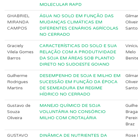
MOLECULAR RAPD
GHABRIEL
ÁGUA NO SOLO EM FUNÇÃO DAS
Gilma
MIRANDA
MUDANÇAS CLIMÁTICAS EM
Olivei
CAMPOS
DIFERENTES CENÁRIOS AGRÍCOLAS
Santo
NO CERRADO
Graciely
CARACTERÍSTICAS DO SOLO E SUA
Viníci
Vilela Gomes
RELAÇÃO COM A PRODUTIVIDADE
Melo
Barros
DA SOJA EM ÁREAS SOB PLANTIO
Benit
DIRETO NO SUDOESTE GOIANO
Guilherme
DESEMPENHO DE SOJA E MILHO EM
Gilma
Rodrigues
SUCESSÃO EM FUNÇÃO DA ÉPOCA
Olivei
Martins
DE SEMEADURA EM REGIME
Santo
HÍDRICO NO CERRADO
Gustavo de
MANEJO QUÍMICO DE SOJA
Guilh
Souza
VOLUNTÁRIA NO CONSÓRCIO
Braga
Oliveira
MILHO COM CROTALÁRIA
Pereir
Braz
GUSTAVO
DINÂMICA DE NUTRIENTES DA
Rose 