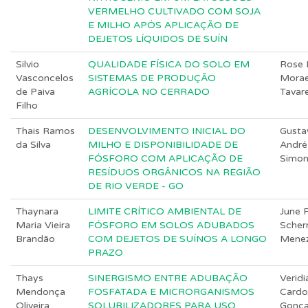
VERMELHO CULTIVADO COM SOJA
E MILHO APÓS APLICAÇÃO DE
DEJETOS LÍQUIDOS DE SUÍN
Silvio
QUALIDADE FÍSICA DO SOLO EM
Rose 
Vasconcelos
SISTEMAS DE PRODUÇÃO
Mora
de Paiva
AGRÍCOLA NO CERRADO
Tavar
Filho
Thais Ramos
DESENVOLVIMENTO INICIAL DO
Gusta
da Silva
MILHO E DISPONIBILIDADE DE
André
FÓSFORO COM APLICAÇÃO DE
Simo
RESÍDUOS ORGÂNICOS NA REGIÃO
DE RIO VERDE - GO
Thaynara
LIMITE CRÍTICO AMBIENTAL DE
June F
Maria Vieira
FÓSFORO EM SOLOS ADUBADOS
Scher
Brandão
COM DEJETOS DE SUÍNOS A LONGO
Mene
PRAZO
Thays
SINERGISMO ENTRE ADUBAÇÃO
Veridi
Mendonça
FOSFATADA E MICRORGANISMOS
Cardo
Oliveira
SOLUBILIZADORES PARA USO
Gonça