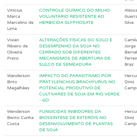
Vinícius
CONTROLE QUÍMICO DO MILHO
Aless
Marca
VOLUNTÁRIO RESISTENTE AO
Guerr
Marcelino de
HERBICIDA GLYPHOSATE
Silva
Lima
Vivian
ALTERAÇÕES FÍSICAS DO SOLO E
Camil
Ribeiro de
DESEMPENHO DA SOJA NO
Jorge
Oliveira
CERRADO SOB DIFERENTES
Berna
Preto
MECANISMOS DE ABERTURA DE
Ferrei
SULCO DE SEMEADURA
Braz
Wanderson
IMPACTO DO PARASITISMO POR
Hercu
Brito
PRATYLENCHUS BRACHYURUS NO
Diniz
Magalhães
POTENCIAL PRODUTIVO DE
Camp
CULTIVARES DE SOJA EM RIO VERDE
- GO
Wenderson
FUNGICIDAS INIBIDORES DA
Hercu
Bento Cunha
BIOSSÍNTESE DE ESTERÓIS NO
Diniz
Costa
DESENVOLVIMENTO DE PLANTAS
Camp
DE SOJA