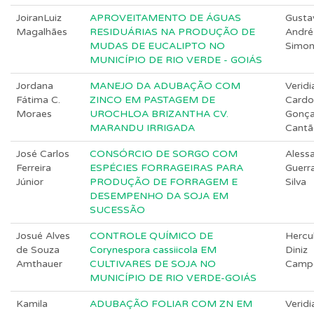
JoiranLuiz
APROVEITAMENTO DE ÁGUAS
Gusta
Magalhães
RESIDUÁRIAS NA PRODUÇÃO DE
André
MUDAS DE EUCALIPTO NO
Simo
MUNICÍPIO DE RIO VERDE - GOIÁS
Jordana
MANEJO DA ADUBAÇÃO COM
Veridi
Fátima C.
ZINCO EM PASTAGEM DE
Cardo
Moraes
UROCHLOA BRIZANTHA CV.
Gonça
MARANDU IRRIGADA
Cantã
José Carlos
CONSÓRCIO DE SORGO COM
Aless
Ferreira
ESPÉCIES FORRAGEIRAS PARA
Guerr
Júnior
PRODUÇÃO DE FORRAGEM E
Silva
DESEMPENHO DA SOJA EM
SUCESSÃO
Josué Alves
CONTROLE QUÍMICO DE
Hercu
de Souza
Corynespora cassiicola EM
Diniz
Amthauer
CULTIVARES DE SOJA NO
Camp
MUNICÍPIO DE RIO VERDE-GOIÁS
Kamila
ADUBAÇÃO FOLIAR COM ZN EM
Veridi