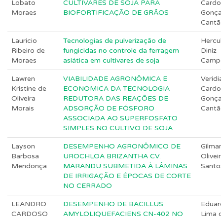
Lobato
CULTIVARES DE SOJA PARA
Cardo
Moraes
BIOFORTIFICAÇÃO DE GRÃOS
Gonça
Cantã
Lauricio
Tecnologias de pulverização de
Hercu
Ribeiro de
fungicidas no controle da ferragem
Diniz
Moraes
asiática em cultivares de soja
Camp
Lawren
VIABILIDADE AGRONÔMICA E
Veridi
Kristine de
ECONOMICA DA TECNOLOGIA
Cardo
Oliveira
REDUTORA DAS REAÇÕES DE
Gonça
Morais
ADSORÇÃO DE FÓSFORO
Cantã
ASSOCIADA AO SUPERFOSFATO
SIMPLES NO CULTIVO DE SOJA
Layson
DESEMPENHO AGRONÔMICO DE
Gilma
Barbosa
UROCHLOA BRIZANTHA CV.
Olivei
Mendonça
MARANDU SUBMETIDA À LÂMINAS
Santo
DE IRRIGAÇÃO E ÉPOCAS DE CORTE
NO CERRADO
LEANDRO
DESEMPENHO DE BACILLUS
Eduar
CARDOSO
AMYLOLIQUEFACIENS CN-402 NO
Lima 