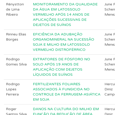
Rênystton
MONITORAMENTO DA QUALIDADE
June F
de Lima
DA ÁGUA EM LATOSSOLO
Scher
Ribeiro
VERMELHO APÓS 14 ANOS DE
Mene
APLICAÇÕES SUCESSIVAS DE
DEJETOS DE SUÍNOS
Rinneu Elias
EFICIÊNCIA DA ADUBAÇÃO
June F
Borges
ORGANOMINERAL NA SUCESSÃO
Scher
SOJA E MILHO EM LATOSSOLO
Mene
VERMELHO DISTROFÉRRICO
Rodrigo
EXTRATORES DE FÓSFORO NO
June F
Gomes Silva
SOLO APÓS 19 ANOS DE
Scher
APLICAÇÃO COM DEJETOS
Mene
LÍQUIDOS DE SUÍNOS
Rodrigo
FERTILIZANTES FOLIARES
Hercu
Lopes
ASSOCIADOS À FUNGICIDA NO
Diniz
Ferreira
CONTROLE DA FERRUGEM-ASIÁTICA
Camp
EM SOJA
Roger
DANOS NA CULTURA DO MILHO EM
Hercu
Santos Silva
FUNÇÃO DA REDUÇÃO DE ÁREA
Diniz