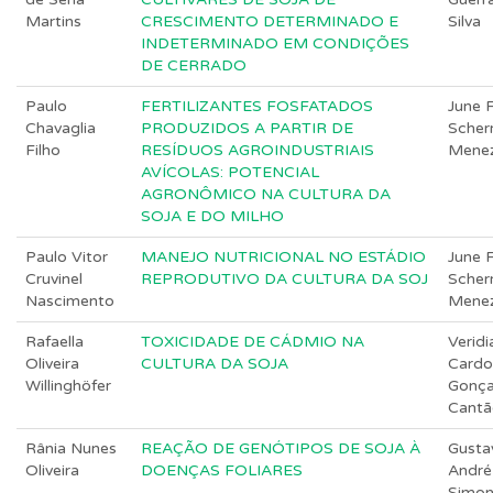
Martins
CRESCIMENTO DETERMINADO E
Silva
INDETERMINADO EM CONDIÇÕES
DE CERRADO
Paulo
FERTILIZANTES FOSFATADOS
June F
Chavaglia
PRODUZIDOS A PARTIR DE
Scher
Filho
RESÍDUOS AGROINDUSTRIAIS
Mene
AVÍCOLAS: POTENCIAL
AGRONÔMICO NA CULTURA DA
SOJA E DO MILHO
Paulo Vitor
MANEJO NUTRICIONAL NO ESTÁDIO
June F
Cruvinel
REPRODUTIVO DA CULTURA DA SOJ
Scher
Nascimento
Mene
Rafaella
TOXICIDADE DE CÁDMIO NA
Veridi
Oliveira
CULTURA DA SOJA
Cardo
Willinghöfer
Gonça
Cantã
Rânia Nunes
REAÇÃO DE GENÓTIPOS DE SOJA À
Gusta
Oliveira
DOENÇAS FOLIARES
André
Simo