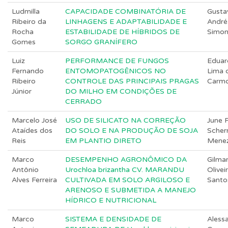
Ludmilla
CAPACIDADE COMBINATÓRIA DE
Gusta
Ribeiro da
LINHAGENS E ADAPTABILIDADE E
André
Rocha
ESTABILIDADE DE HÍBRIDOS DE
Simo
Gomes
SORGO GRANÍFERO
Luiz
PERFORMANCE DE FUNGOS
Eduar
Fernando
ENTOMOPATOGÊNICOS NO
Lima 
Ribeiro
CONTROLE DAS PRINCIPAIS PRAGAS
Carm
Júnior
DO MILHO EM CONDIÇÕES DE
CERRADO
Marcelo José
USO DE SILICATO NA CORREÇÃO
June F
Ataídes dos
DO SOLO E NA PRODUÇÃO DE SOJA
Scher
Reis
EM PLANTIO DIRETO
Mene
Marco
DESEMPENHO AGRONÔMICO DA
Gilma
Antônio
Urochloa brizantha CV. MARANDU
Olivei
Alves Ferreira
CULTIVADA EM SOLO ARGILOSO E
Santo
ARENOSO E SUBMETIDA A MANEJO
HÍDRICO E NUTRICIONAL
Marco
SISTEMA E DENSIDADE DE
Aless