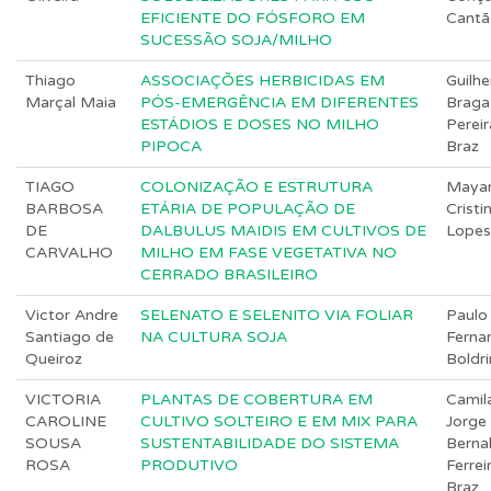
EFICIENTE DO FÓSFORO EM
Cantã
SUCESSÃO SOJA/MILHO
Thiago
ASSOCIAÇÕES HERBICIDAS EM
Guilh
Marçal Maia
PÓS-EMERGÊNCIA EM DIFERENTES
Braga
ESTÁDIOS E DOSES NO MILHO
Pereir
PIPOCA
Braz
TIAGO
COLONIZAÇÃO E ESTRUTURA
Maya
BARBOSA
ETÁRIA DE POPULAÇÃO DE
Cristi
DE
DALBULUS MAIDIS EM CULTIVOS DE
Lopes
CARVALHO
MILHO EM FASE VEGETATIVA NO
CERRADO BRASILEIRO
Victor Andre
SELENATO E SELENITO VIA FOLIAR
Paulo
Santiago de
NA CULTURA SOJA
Ferna
Queiroz
Boldri
VICTORIA
PLANTAS DE COBERTURA EM
Camil
CAROLINE
CULTIVO SOLTEIRO E EM MIX PARA
Jorge
SOUSA
SUSTENTABILIDADE DO SISTEMA
Berna
ROSA
PRODUTIVO
Ferrei
Braz