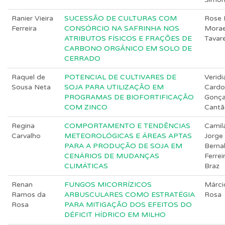
Ranier Vieira
SUCESSÃO DE CULTURAS COM
Rose 
Ferreira
CONSÓRCIO NA SAFRINHA NOS
Mora
ATRIBUTOS FÍSICOS E FRAÇÕES DE
Tavar
CARBONO ORGÂNICO EM SOLO DE
CERRADO
Raquel de
POTENCIAL DE CULTIVARES DE
Veridi
Sousa Neta
SOJA PARA UTILIZAÇÃO EM
Cardo
PROGRAMAS DE BIOFORTIFICAÇÃO
Gonça
COM ZINCO
Cantã
Regina
COMPORTAMENTO E TENDÊNCIAS
Camil
Carvalho
METEOROLÓGICAS E ÁREAS APTAS
Jorge
PARA A PRODUÇÃO DE SOJA EM
Berna
CENÁRIOS DE MUDANÇAS
Ferrei
CLIMÁTICAS
Braz
Renan
FUNGOS MICORRÍZICOS
Márci
Ramos da
ARBUSCULARES COMO ESTRATÉGIA
Rosa
Rosa
PARA MITIGAÇÃO DOS EFEITOS DO
DÉFICIT HÍDRICO EM MILHO