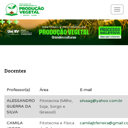
Menu
nave
Docentes
Professor(a)
Área
E-mail
ALESSANDRO
Fitotecnia (Milho,
silvaag@yahoo.com.br
GUERRA DA
Soja, Sorgo e
SILVA
Girassol)
CAMILA
Fitotecnia e Física
camilajbferreira@gmail.