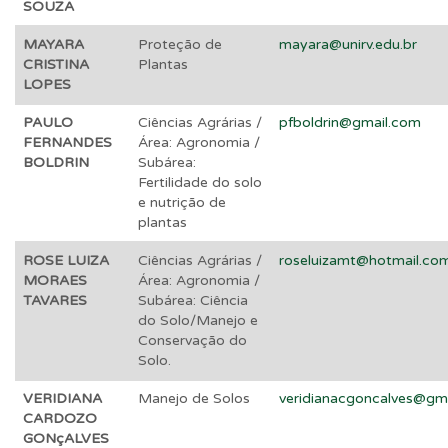
SOUZA
MAYARA
Proteção de
mayara@unirv.edu.br
CRISTINA
Plantas
LOPES
PAULO
Ciências Agrárias /
pfboldrin@gmail.com
FERNANDES
Área: Agronomia /
BOLDRIN
Subárea:
Fertilidade do solo
e nutrição de
plantas
ROSE LUIZA
Ciências Agrárias /
roseluizamt@hotmail.co
MORAES
Área: Agronomia /
TAVARES
Subárea: Ciência
do Solo/Manejo e
Conservação do
Solo.
VERIDIANA
Manejo de Solos
veridianacgoncalves@gm
CARDOZO
GONçALVES