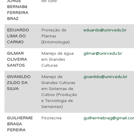
JORGE
do Solo
BERNABé
FERREIRA
BRAZ
EDUARDO
Proteção de
eduardo@unirv.edu.br
LIMA DO
Plantas
CARMO
(Entomologia)
GILMAR
Manejo de água
gilmar@unirv.edu.br
OLIVEIRA
em Grandes
SANTOS
Culturas
GIVANILDO
Manejo de
givanildo@unirv.edu.br
ZILDO DA
Grandes Culturas
SILVA
em Sistemas de
Cultivo (Produção
e Tecnologia de
Sementes)
GUILHERME
Fitotecnia
guilhermebrag@gmail.c
BRAGA
PEREIRA