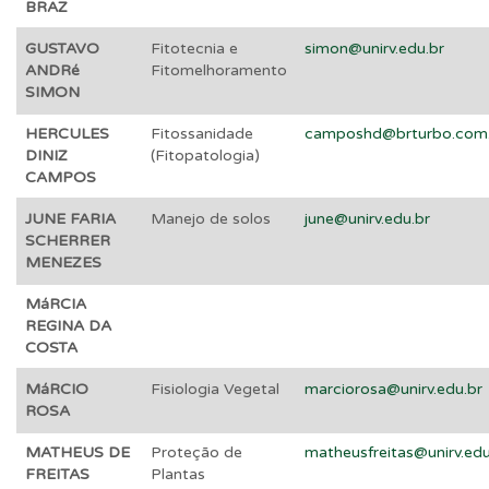
BRAZ
GUSTAVO
Fitotecnia e
simon@unirv.edu.br
ANDRé
Fitomelhoramento
SIMON
HERCULES
Fitossanidade
camposhd@brturbo.com.
DINIZ
(Fitopatologia)
CAMPOS
JUNE FARIA
Manejo de solos
june@unirv.edu.br
SCHERRER
MENEZES
MáRCIA
REGINA DA
COSTA
MáRCIO
Fisiologia Vegetal
marciorosa@unirv.edu.br
ROSA
MATHEUS DE
Proteção de
matheusfreitas@unirv.edu
FREITAS
Plantas