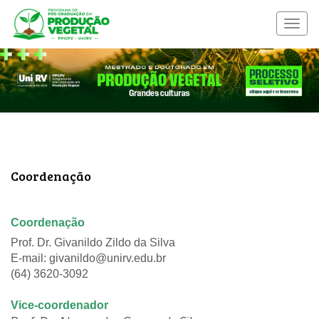
Menu
nave
Coordenação
Coordenação
Prof. Dr. Givanildo Zildo da Silva
E-mail: givanildo
@unirv.edu.br
(64) 3620-3092
Vice-coordenador