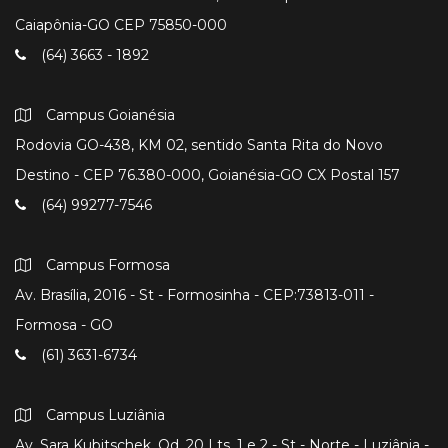
Caiapônia-GO CEP 75850-000
(64) 3663 - 1892
Campus Goianésia
Rodovia GO-438, KM 02, sentido Santa Rita do Novo
Destino - CEP 76.380-000, Goianésia-GO CX Postal 157
(64) 99277-7546
Campus Formosa
Av. Brasília, 2016 - St - Formosinha - CEP:73813-011 -
Formosa - GO
(61) 3631-6734
Campus Luziânia
Av. Sara Kubitschek, Qd. 20 Lts. 1 e 2 - St - Norte - Luziânia -