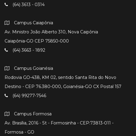
(64) 3613 - 0314
Campus Caiapônia
Av. Ministro João Alberto 310, Nova Caipônia
Caiapônia-GO CEP 75850-000
(64) 3663 - 1892
Campus Goianésia
Rodovia GO-438, KM 02, sentido Santa Rita do Novo
Destino - CEP 76.380-000, Goianésia-GO CX Postal 157
(64) 99277-7546
Campus Formosa
Av. Brasília, 2016 - St - Formosinha - CEP:73813-011 -
Formosa - GO