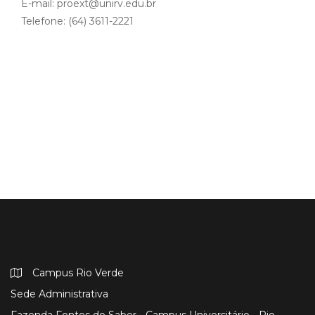
E-mail: proext@unirv.edu.br
Telefone: (64) 3611-2221
Campus Rio Verde
Sede Administrativa
Fazenda Fontes do Saber - Campus Universitário - Rio