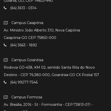
Goiânia, GO, CEP 74823-440
(64) 3613 - 0314
Campus Caiapônia
Av. Ministro João Alberto 310, Nova Caipônia
Caiapônia-GO CEP 75850-000
(64) 3663 - 1892
Campus Goianésia
Rodovia GO-438, KM 02, sentido Santa Rita do Novo
Destino - CEP 76.380-000, Goianésia-GO CX Postal 157
(64) 99277-7546
Campus Formosa
Av. Brasília, 2016 - St - Formosinha - CEP:73813-011 -