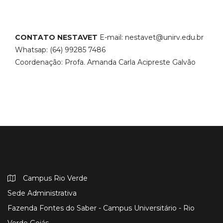
CONTATO NESTAVET
E-mail: nestavet@unirv.edu.br
Whatsap: (64) 99285 7486
Coordenação: Profa. Amanda Carla Acipreste Galvão
Campus Rio Verde
Sede Administrativa
Fazenda Fontes do Saber - Campus Universitário - Rio
Verde Goiás