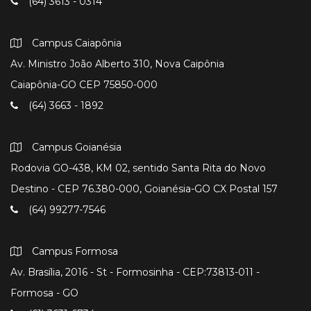
(64) 3613 - 0314
Campus Caiapônia
Av. Ministro João Alberto 310, Nova Caipônia
Caiapônia-GO CEP 75850-000
(64) 3663 - 1892
Campus Goianésia
Rodovia GO-438, KM 02, sentido Santa Rita do Novo
Destino - CEP 76.380-000, Goianésia-GO CX Postal 157
(64) 99277-7546
Campus Formosa
Av. Brasília, 2016 - St - Formosinha - CEP:73813-011 -
Formosa - GO