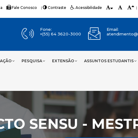
ia
Fale Conosco
|
Contraste
Acessibilidade
|
Fone:
Email:
+(55) 64 3620-3000
atendimento@u
UAÇÃO
PESQUISA
EXTENSÃO
ASSUNTOS ESTUDANTIS
CTO SENSU - MES