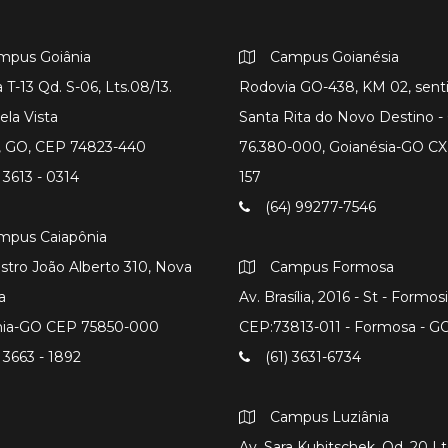
mpus Goiânia
Campus Goianésia
 T-13 Qd. S-06, Lts.08/13.
Rodovia GO-438, KM 02, sent
ela Vista
Santa Rita do Novo Destino 
a, GO, CEP 74823-440
76.380-000, Goianésia-GO CX
 3613 - 0314
157
(64) 99277-7546
mpus Caiapônia
istro João Alberto 310, Nova
Campus Formosa
a
Av. Brasília, 2016 - St - Formos
nia-GO CEP 75850-000
CEP:73813-011 - Formosa - G
 3663 - 1892
(61) 3631-6734
Campus Luziânia
Av. Sara Kubitschek, Qd. 20 Lts