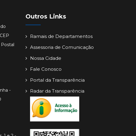
Outros Links
ido
- CEP
Ramais de Departamentos
 Postal
Assessoria de Comunicação
Nossa Cidade
Fale Conosco
Portal da Transparência
inha -
Radar da Transparência
O
. 1 e 2 -