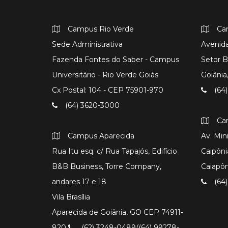
Campus Rio Verde
Ca
Sede Administrativa
Avenida
Fazenda Fontes do Saber - Campus
Setor B
Universitário - Rio Verde Goiás
Goiâni
Cx Postal: 104 - CEP 75901-970
(64)
(64) 3620-3000
Ca
Campus Aparecida
Av. Min
Rua Itu esq. c/ Rua Tapajós, Edifício
Caipôni
B&B Business, Torre Company,
Caiapô
andares 17 e 18
(64)
Vila Brasília
Aparecida de Goiânia, GO CEP 74911-
820
(62) 3248-0489/(64) 99278-