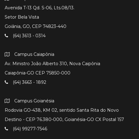
Avenida T-13 Qd. S-06, Lts.08/13.
Setor Bela Vista
Goiânia, GO, CEP 74823-440
(64) 3613 - 0314
Campus Caiapônia
Av. Ministro João Alberto 310, Nova Caipônia
Caiapônia-GO CEP 75850-000
(64) 3663 - 1892
Campus Goianésia
Rodovia GO-438, KM 02, sentido Santa Rita do Novo
Destino - CEP 76.380-000, Goianésia-GO CX Postal 157
(64) 99277-7546