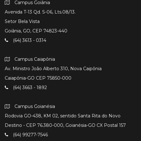
Campus Goiânia
Avenida T-13 Qd. S-06, Lts.08/13.
Setor Bela Vista
Goiânia, GO, CEP 74823-440
(64) 3613 - 0314
Campus Caiapônia
Av. Ministro João Alberto 310, Nova Caipônia
Caiapônia-GO CEP 75850-000
(64) 3663 - 1892
Campus Goianésia
Rodovia GO-438, KM 02, sentido Santa Rita do Novo
Destino - CEP 76.380-000, Goianésia-GO CX Postal 157
(64) 99277-7546