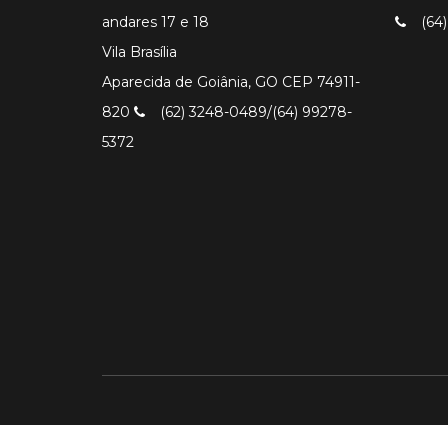
andares 17 e 18
(64)
Vila Brasília
Aparecida de Goiânia, GO CEP 74911-
820
(62) 3248-0489/(64) 99278-
5372