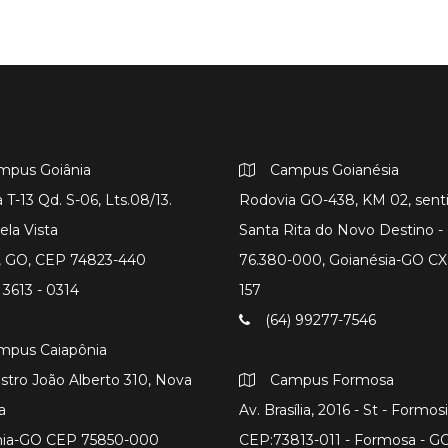
mpus Goiânia
Campus Goianésia
 T-13 Qd. S-06, Lts.08/13.
Rodovia GO-438, KM 02, sent
ela Vista
Santa Rita do Novo Destino 
a, GO, CEP 74823-440
76.380-000, Goianésia-GO CX
 3613 - 0314
157
(64) 99277-7546
mpus Caiapônia
istro João Alberto 310, Nova
Campus Formosa
a
Av. Brasília, 2016 - St - Formos
nia-GO CEP 75850-000
CEP:73813-011 - Formosa - G