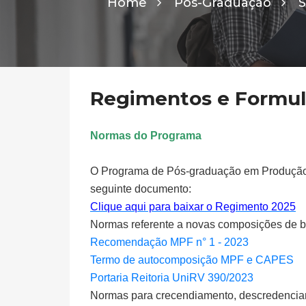
Home
Pós-Graduação
S
Regimentos e Formul
Normas do Programa
O Programa de Pós-graduação em Produção V
seguinte documento:
Clique aqui para baixar o Regimento 2025
Normas referente a novas composições de 
Recomendação MPF n° 1 - 2023
Termo de autocomposição MPF e CAPES
Portaria Reitoria UniRV 390/2023
Normas para crecendiamento, descredencia