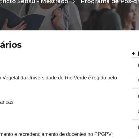
tricto Sensu - Mestrado
Programa de Pós-g
ários
+ 
egetal da Universidade de Rio Verde é regido pelo
bancas
mento e recredenciamento de docentes no PPGPV: