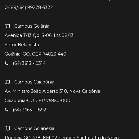
0489/(64) 99278-5372
Campus Goiânia
Avenida T-13 Qd. S-06, Lts.08/13.
Setor Bela Vista
Goiânia, GO, CEP 74823-440
(64) 3613 - 0314
Campus Caiapônia
Av. Ministro João Alberto 310, Nova Caipônia
Caiapônia-GO CEP 75850-000
(64) 3663 - 1892
Campus Goianésia
Rodovia GO-438, KM 02, sentido Santa Rita do Novo