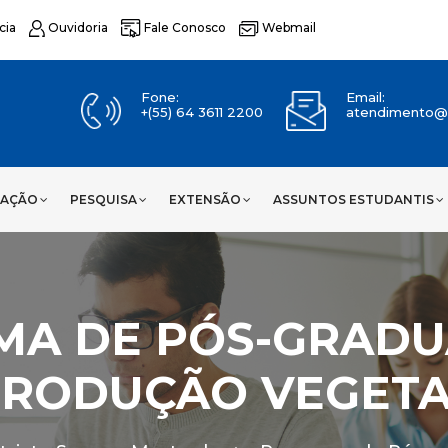
cia
Ouvidoria
Fale Conosco
Webmail
Fone:
Email:
+(55) 64 3611 2200
atendimento@u
UAÇÃO
PESQUISA
EXTENSÃO
ASSUNTOS ESTUDANTIS
MA DE PÓS-GRADU
RODUÇÃO VEGETA