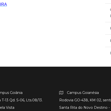
URA
mpus Goiânia
Campus Goianésia
 T-13 Qd. S-06, Lts.08/13.
Rodovia GO-438, KM 02, sent
ela Vista
Santa Rita do Novo Destino 