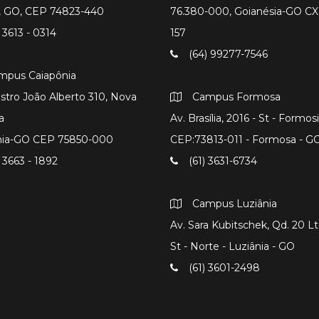
a, GO, CEP 74823-440
76.380-000, Goianésia-GO CX
 3613 - 0314
157
(64) 99277-7546
mpus Caiapônia
istro João Alberto 310, Nova
Campus Formosa
a
Av. Brasília, 2016 - St - Formos
nia-GO CEP 75850-000
CEP:73813-011 - Formosa - G
 3663 - 1892
(61) 3631-6734
Campus Luziânia
Av. Sara Kubitschek, Qd. 20 Lts
St - Norte - Luziânia - GO
(61) 3601-2498