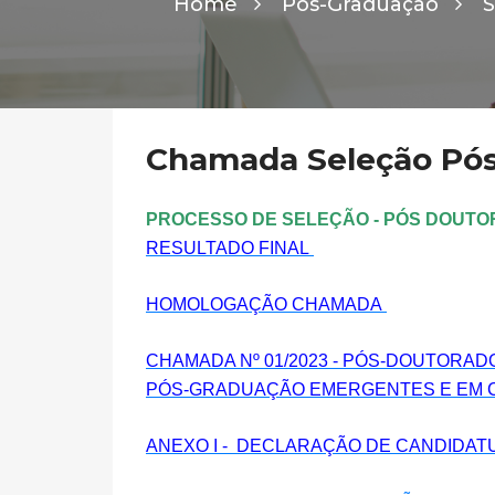
Home
Pós-Graduação
S
Chamada Seleção Pós
PROCESSO DE SELEÇÃO - PÓS DOUTOR
RESULTADO FINAL
HOMOLOGAÇÃO CHAMADA
CHAMADA Nº 01/2023 - PÓS-DOUTORAD
PÓS-GRADUAÇÃO EMERGENTES E EM CO
ANEXO I - DECLARAÇÃO DE CANDIDAT