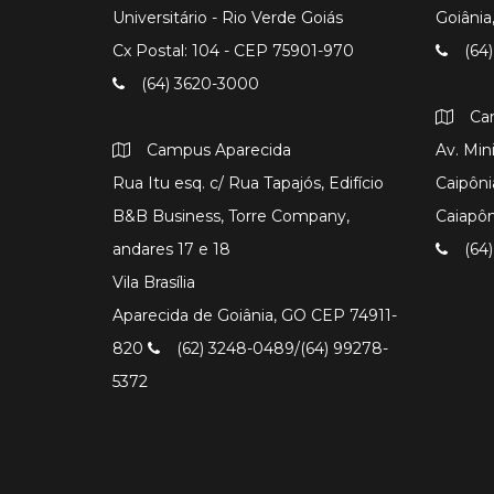
Universitário - Rio Verde Goiás
Goiâni
Cx Postal: 104 - CEP 75901-970
(64)
(64) 3620-3000
Ca
Campus Aparecida
Av. Min
Rua Itu esq. c/ Rua Tapajós, Edifício
Caipôni
B&B Business, Torre Company,
Caiapô
andares 17 e 18
(64)
Vila Brasília
Aparecida de Goiânia, GO CEP 74911-
820
(62) 3248-0489/(64) 99278-
5372