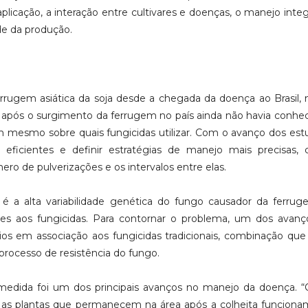
licação, a interação entre cultivares e doenças, o manejo inte
de da produção.
rrugem asiática da soja desde a chegada da doença ao Brasil, n
as após o surgimento da ferrugem no país ainda não havia conh
m mesmo sobre quais fungicidas utilizar. Com o avanço dos estu
is eficientes e definir estratégias de manejo mais precisas
ero de pulverizações e os intervalos entre elas.
r, é a alta variabilidade genética do fungo causador da ferru
tes aos fungicidas. Para contornar o problema, um dos avanç
tios em associação aos fungicidas tradicionais, combinação que
 processo de resistência do fungo.
a medida foi um dos principais avanços no manejo da doença.
r, as plantas que permanecem na área após a colheita funcio