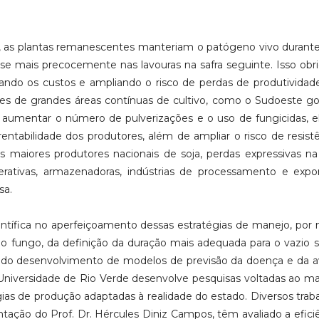
, as plantas remanescentes manteriam o patógeno vivo durant
se mais precocemente nas lavouras na safra seguinte. Isso obri
ando os custos e ampliando o risco de perdas de produtividade
s de grandes áreas contínuas de cultivo, como o Sudoeste go
a aumentar o número de pulverizações e o uso de fungicidas, e
 rentabilidade dos produtores, além de ampliar o risco de resist
 maiores produtores nacionais de soja, perdas expressivas na
rativas, armazenadoras, indústrias de processamento e expor
sa.
entífica no aperfeiçoamento dessas estratégias de manejo, por
o fungo, da definição da duração mais adequada para o vazio sa
, do desenvolvimento de modelos de previsão da doença e da a
a Universidade de Rio Verde desenvolve pesquisas voltadas ao m
gias de produção adaptadas à realidade do estado. Diversos trab
tação do Prof. Dr. Hércules Diniz Campos, têm avaliado a efici