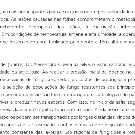
ças mais preocupantes para a soja justamente pela velocidade
ovoca. As lesões causadas nas folhas comprometem o metabol
enchimento incompleto dos grãos, à maturação anteci
. Em condições de temperatura amena e alta umidade, a doen
go se disseminam com facilidade pelo vento e têm alta capac
e (UniRV), Dr. Alessandro Guerra da Silva, o vazio sanitário é
dade da sojicultura. Ao reduzir a pressão inicial da doença no i
s necessárias de fungicidas, reduz os custos de produção e pr
da a seleção de populações do fungo resistentes aos princípio
e o período do vazio sanitário interrompe o ciclo biológico do p
ver e produzir novos esporos. Com isso, no início da safra seg
imeiras lavouras é significativamente menor. Ainda assim, a me
sporos podem ser transportados por longas distâncias, vindos d
ário precisa estar associado a outras práticas de manejo integra
o constante das lavouras, uso racional de fungicidas e rot