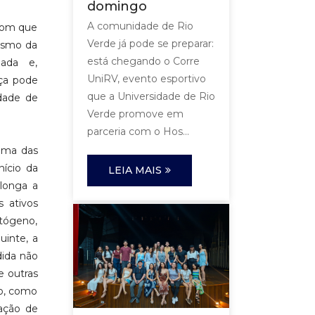
domingo
A comunidade de Rio
 com que
Verde já pode se preparar:
ismo da
está chegando o Corre
pada e,
UniRV, evento esportivo
ça pode
que a Universidade de Rio
idade de
Verde promove em
parceria com o Hos...
 uma das
nício da
LEIA MAIS
olonga a
s ativos
atógeno,
uinte, a
dida não
e outras
do, como
ação de