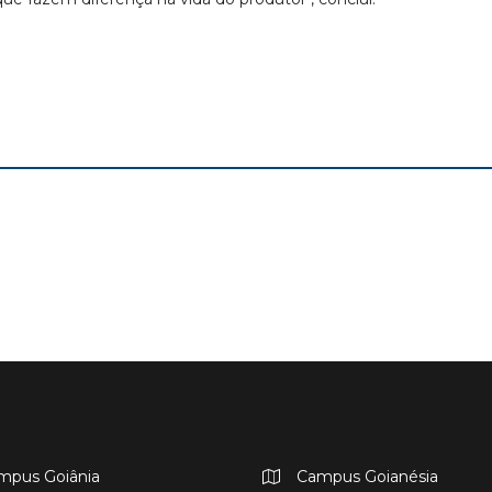
mpus Goiânia
Campus Goianésia