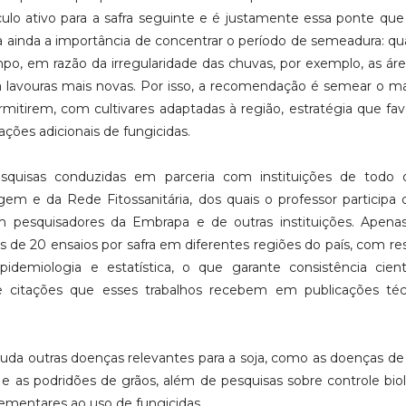
lo ativo para a safra seguinte e é justamente essa ponte que
aca ainda a importância de concentrar o período de semeadura: q
po, em razão da irregularidade das chuvas, por exemplo, as ár
a lavouras mais novas. Por isso, a recomendação é semear o m
rmitirem, com cultivares adaptadas à região, estratégia que fa
ções adicionais de fungicidas.
quisas conduzidas em parceria com instituições de todo o 
em e da Rede Fitossanitária, dos quais o professor participa
 pesquisadores da Embrapa e de outras instituições. Apenas
 de 20 ensaios por safra em diferentes regiões do país, com re
idemiologia e estatística, o que garante consistência cient
e citações que esses trabalhos recebem em publicações téc
da outras doenças relevantes para a soja, como as doenças de 
e as podridões de grãos, além de pesquisas sobre controle bio
lementares ao uso de fungicidas.