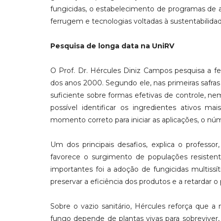
fungicidas, o estabelecimento de programas de ap
ferrugem e tecnologias voltadas à sustentabilida
Pesquisa de longa data na UniRV
O Prof. Dr. Hércules Diniz Campos pesquisa a fe
dos anos 2000. Segundo ele, nas primeiras safr
suficiente sobre formas efetivas de controle, ne
possível identificar os ingredientes ativos ma
momento correto para iniciar as aplicações, o núm
Um dos principais desafios, explica o professo
favorece o surgimento de populações resisten
importantes foi a adoção de fungicidas multissí
preservar a eficiência dos produtos e a retardar o
Sobre o vazio sanitário, Hércules reforça que 
fungo depende de plantas vivas para sobrevive