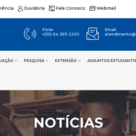
rência
Ouvidoria
Fale Conosco
Webmail
Fone:
Email:
+(55) 64 3611 2200
atendimento@u
UAÇÃO
PESQUISA
EXTENSÃO
ASSUNTOS ESTUDANTI
NOTÍCIAS