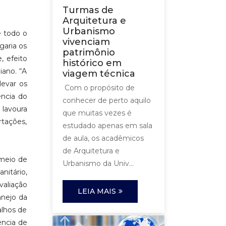
Turmas de
Arquitetura e
Urbanismo
e todo o
vivenciam
garia os
patrimônio
, efeito
histórico em
iano. “A
viagem técnica
levar os
Com o propósito de
ência do
conhecer de perto aquilo
 lavoura
que muitas vezes é
tações,
estudado apenas em sala
de aula, os acadêmicos
de Arquitetura e
 meio de
Urbanismo da Univ...
nitário,
valiação
LEIA MAIS
anejo da
alhos de
ência de