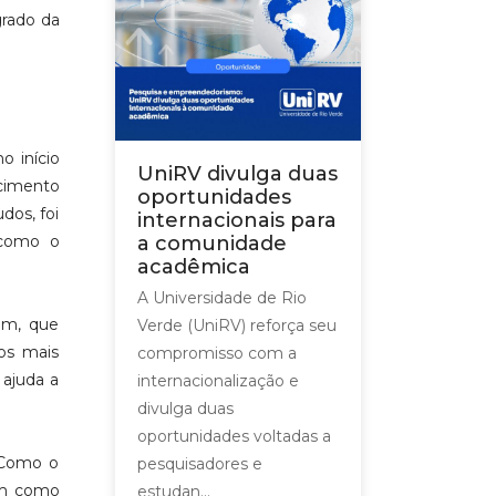
grado da
o início
UniRV divulga duas
ecimento
oportunidades
dos, foi
internacionais para
, como o
a comunidade
acadêmica
A Universidade de Rio
gem, que
Verde (UniRV) reforça seu
os mais
compromisso com a
 ajuda a
internacionalização e
divulga duas
oportunidades voltadas a
 “Como o
pesquisadores e
nam como
estudan...