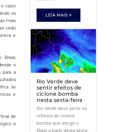
 o vazio
uando os
LEIA MAIS
eas mais
ais cedo
vorece o
Brasil,
 desde o
 para a
sultados
Rio Verde deve
ífica às
sentir efeitos de
ciclone bomba
nicas e
nesta sexta-feira
Rio Verde deve sentir os
reflexos do ciclone
final de
bomba que atinge o
lógico e
Brasil a partir desta sexta-