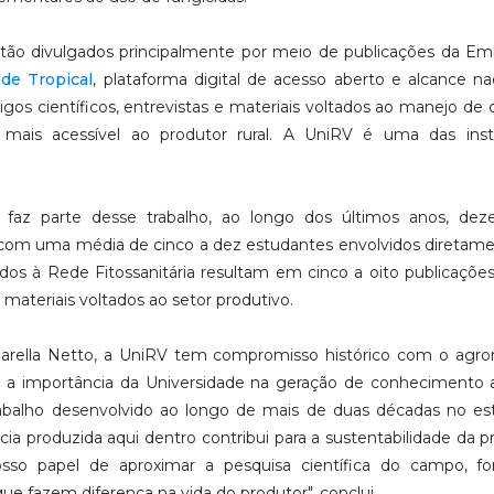
então divulgados principalmente por meio de publicações da Em
de Tropical
, plataforma digital de acesso aberto e alcance na
tigos científicos, entrevistas e materiais voltados ao manejo de
mais acessível ao produtor rural. A UniRV é uma das insti
az parte desse trabalho, ao longo dos últimos anos, dez
 com uma média de cinco a dez estudantes envolvidos diretam
dos à Rede Fitossanitária resultam em cinco a oito publicações
 materiais voltados ao setor produtivo.
 Barella Netto, a UniRV tem compromisso histórico com o agr
 a importância da Universidade na geração de conhecimento 
trabalho desenvolvido ao longo de mais de duas décadas no e
a produzida aqui dentro contribui para a sustentabilidade da 
sso papel de aproximar a pesquisa científica do campo, f
que fazem diferença na vida do produtor", conclui.