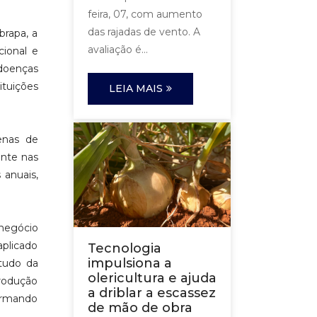
feira, 07, com aumento
das rajadas de vento. A
brapa, a
avaliação é...
cional e
 doenças
tuições
LEIA MAIS
enas de
ente nas
 anuais,
onegócio
aplicado
Tecnologia
impulsiona a
studo da
olericultura e ajuda
produção
a driblar a escassez
ormando
de mão de obra