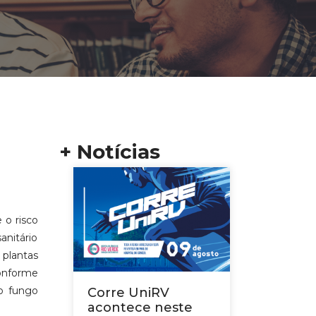
+ Notícias
 o risco
anitário
 plantas
onforme
do fungo
Corre UniRV
acontece neste