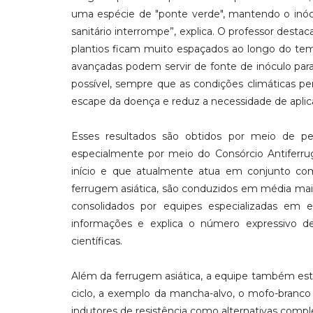
uma espécie de "ponte verde", mantendo o inócu
sanitário interrompe”, explica. O professor dest
plantios ficam muito espaçados ao longo do tem
avançadas podem servir de fonte de inóculo par
possível, sempre que as condições climáticas pe
escape da doença e reduz a necessidade de aplica
Esses resultados são obtidos por meio de pes
especialmente por meio do Consórcio Antiferrug
início e que atualmente atua em conjunto com
ferrugem asiática, são conduzidos em média mais
consolidados por equipes especializadas em ep
informações e explica o número expressivo d
científicas.
Além da ferrugem asiática, a equipe também estu
ciclo, a exemplo da mancha-alvo, o mofo-branco 
indutores de resistência como alternativas comp