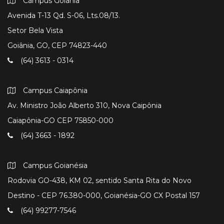
Campus Goiânia
Avenida T-13 Qd. S-06, Lts.08/13.
Setor Bela Vista
Goiânia, GO, CEP 74823-440
(64) 3613 - 0314
Campus Caiapônia
Av. Ministro João Alberto 310, Nova Caipônia
Caiapônia-GO CEP 75850-000
(64) 3663 - 1892
Campus Goianésia
Rodovia GO-438, KM 02, sentido Santa Rita do Novo
Destino - CEP 76.380-000, Goianésia-GO CX Postal 157
(64) 99277-7546