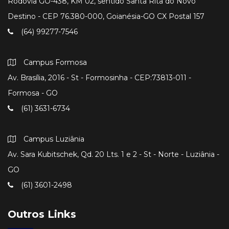
Rodovia GO-438, KM 02, sentido Santa Rita do Novo
Destino - CEP 76.380-000, Goianésia-GO CX Postal 157
(64) 99277-7546
Campus Formosa
Av. Brasília, 2016 - St - Formosinha - CEP:73813-011 -
Formosa - GO
(61) 3631-6734
Campus Luziânia
Av. Sara Kubitschek, Qd. 20 Lts. 1 e 2 - St - Norte - Luziânia -
GO
(61) 3601-2498
Outros Links