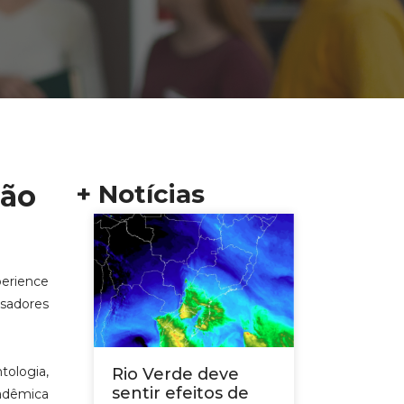
ção
+ Notícias
erience
isadores
ologia,
Rio Verde deve
sentir efeitos de
cadêmica