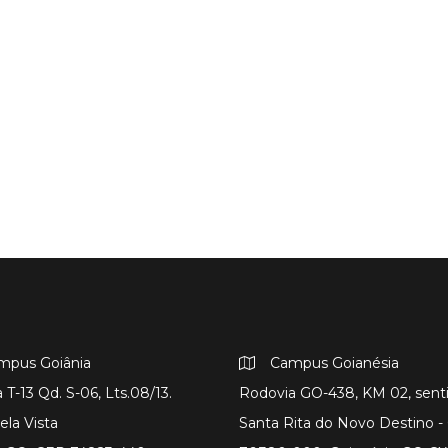
mpus Goiânia
Campus Goianésia
 T-13 Qd. S-06, Lts.08/13.
Rodovia GO-438, KM 02, sent
ela Vista
Santa Rita do Novo Destino 