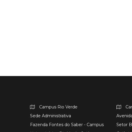
Campus Rio Verde
Ca
Sede Administrativa
Avenida
Fazenda Fontes do Saber - Campus
Setor B