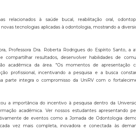
relacionados à saúde bucal, reabilitação oral, odontoped
 novas tecnologias aplicadas à odontologia, mostrando a divers
, Professora Dra. Roberta Rodrigues do Espírito Santo, a a
 compartilhar resultados, desenvolver habilidades de comu
ção acadêmica da área. "Os momentos de apresentação cie
o profissional, incentivando a pesquisa e a busca consta
 essa parte integra o compromisso da UniRV com o fortaleci
acou a importância do incentivo à pesquisa dentro da Universi
ormação acadêmica. Ver nossos estudantes apresentando pes
ativamente de eventos como a Jornada de Odontologia demo
da vez mais completa, inovadora e conectada às dema