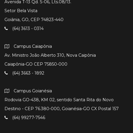
Avenida T-13 Qd. S-06, Lts.08/13.
Setor Bela Vista
Goiânia, GO, CEP 74823-440
(64) 3613 - 0314
Campus Caiapônia
Av. Ministro João Alberto 310, Nova Caipônia
Caiapônia-GO CEP 75850-000
(64) 3663 - 1892
Campus Goianésia
Rodovia GO-438, KM 02, sentido Santa Rita do Novo
Destino - CEP 76.380-000, Goianésia-GO CX Postal 157
(64) 99277-7546