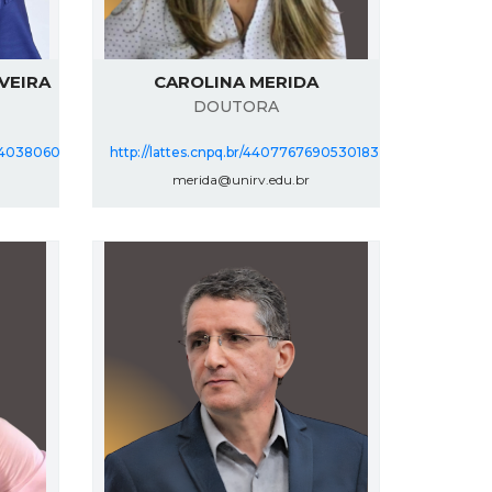
IVEIRA
CAROLINA MERIDA
DOUTORA
874038060
http://lattes.cnpq.br/4407767690530183
merida@unirv.edu.br