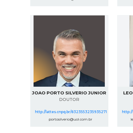
JOAO PORTO SILVERIO JUNIOR
LEO
DOUTOR
http://lattes.cnpq.br/8323553235935271
http:/
portosilverio@uol.com.br
le