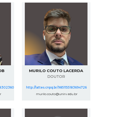
OB
MURILO COUTO LACERDA
DOUTOR
848302360
http://lattes.cnpq.br/9851155183694726
r
murilo.couto@unirv.edu.br