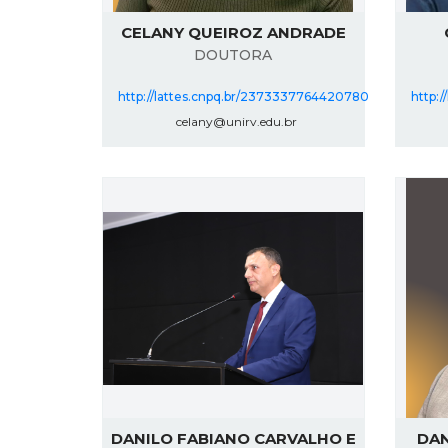
CELANY QUEIROZ ANDRADE
DOUTORA
http://lattes.cnpq.br/2373337764420780
http:
celany@unirv.edu.br
DANILO FABIANO CARVALHO E
DAN