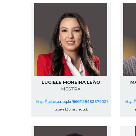
LUCIELE MOREIRA LEÃO
M
MESTRA
http://lattes.cnpq.br/6666158483876031
http:/
luciele@unirv.edu.br
m