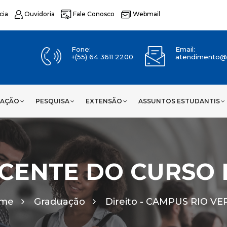
cia
Ouvidoria
Fale Conosco
Webmail
Fone:
Email:
+(55) 64 3611 2200
atendimento@u
UAÇÃO
PESQUISA
EXTENSÃO
ASSUNTOS ESTUDANTIS
CENTE DO CURSO D
me
Graduação
Direito -
CAMPUS RIO VE