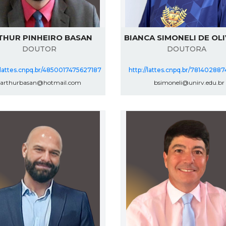
THUR PINHEIRO BASAN
BIANCA SIMONELI DE OL
DOUTOR
DOUTORA
//lattes.cnpq.br/4850017475627187
http://lattes.cnpq.br/7814028
arthurbasan@hotmail.com
bsimoneli@unirv.edu.br