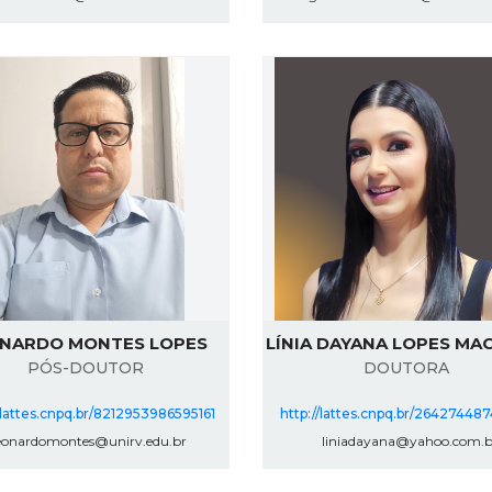
NARDO MONTES LOPES
LÍNIA DAYANA LOPES M
PÓS-DOUTOR
DOUTORA
/lattes.cnpq.br/8212953986595161
http://lattes.cnpq.br/26427448
onardomontes@unirv.edu.br
liniadayana@yahoo.com.b