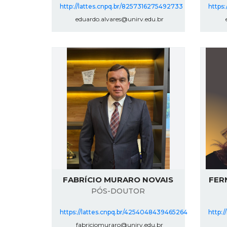
http://lattes.cnpq.br/8257316275492733
https:
eduardo.alvares@unirv.edu.br
e
FABRÍCIO MURARO NOVAIS
FER
PÓS-DOUTOR
https://lattes.cnpq.br/4254048439465264
http:
fabriciomuraro@unirv.edu.br