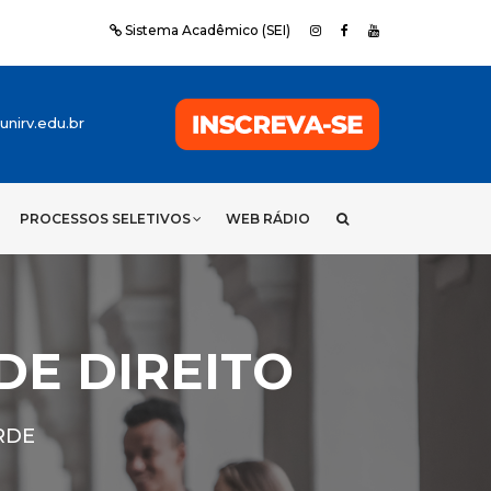
Sistema Acadêmico (SEI)
nirv.edu.br
PROCESSOS SELETIVOS
WEB RÁDIO
E DIREITO
RDE