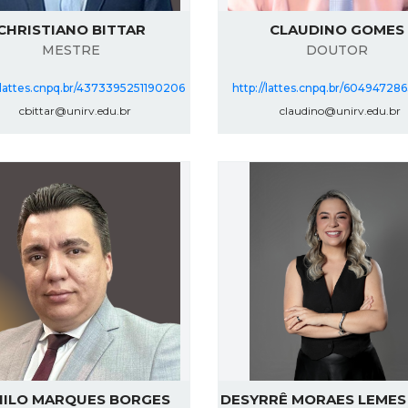
CHRISTIANO BITTAR
CLAUDINO GOMES
MESTRE
DOUTOR
//lattes.cnpq.br/4373395251190206
http://lattes.cnpq.br/6049472
cbittar@unirv.edu.br
claudino@unirv.edu.br
ILO MARQUES BORGES
DESYRRÊ MORAES LEMES