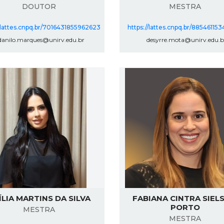
DOUTOR
MESTRA
//lattes.cnpq.br/7016431855962623
https://lattes.cnpq.br/8854611
anilo.marques@unirv.edu.br
desyrre.mota@unirv.edu.b
ÍLIA MARTINS DA SILVA
FABIANA CINTRA SIELS
PORTO
MESTRA
MESTRA