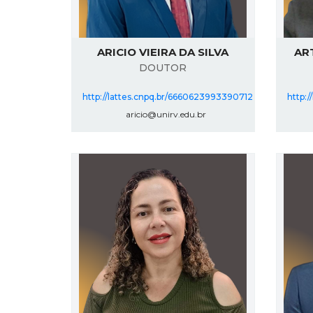
ARICIO VIEIRA DA SILVA
AR
DOUTOR
http://lattes.cnpq.br/6660623993390712
http:
aricio@unirv.edu.br