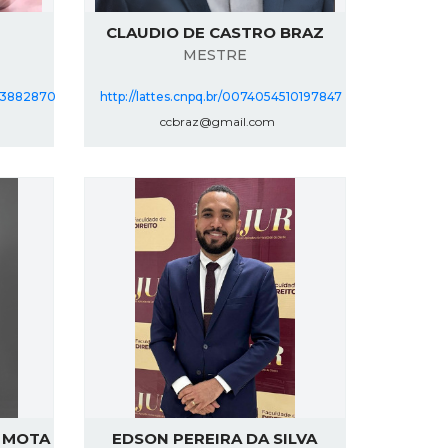
CLAUDIO DE CASTRO BRAZ
MESTRE
863882870
http://lattes.cnpq.br/0074054510197847
ccbraz@gmail.com
 MOTA
EDSON PEREIRA DA SILVA