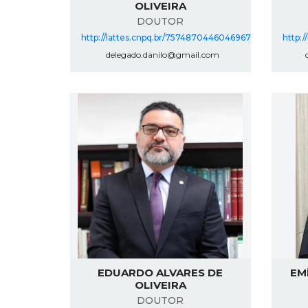
OLIVEIRA
DOUTOR
http://lattes.cnpq.br/7574870446046967
http:
delegado.danilo@gmail.com
d
EDUARDO ALVARES DE
EM
OLIVEIRA
DOUTOR