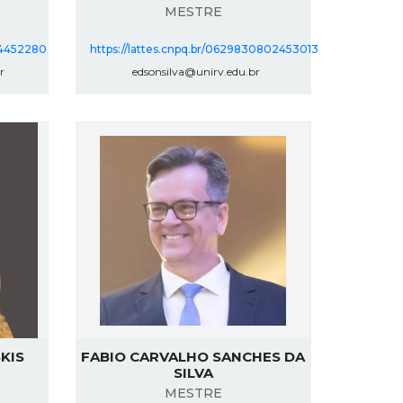
MESTRE
534452280
https://lattes.cnpq.br/0629830802453013
r
edsonsilva@unirv.edu.br
KIS
FABIO CARVALHO SANCHES DA
SILVA
MESTRE