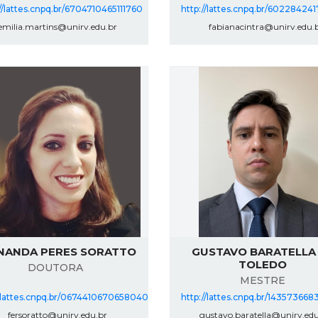
//lattes.cnpq.br/6704710465111760
http://lattes.cnpq.br/60228424
milia.martins@unirv.edu.br
fabianacintra@unirv.edu.
NANDA PERES SORATTO
GUSTAVO BARATELLA
TOLEDO
DOUTORA
MESTRE
//lattes.cnpq.br/0674410670658040
http://lattes.cnpq.br/1435736
fersoratto@unirv.edu.br
gustavo.baratella@unirv.edu