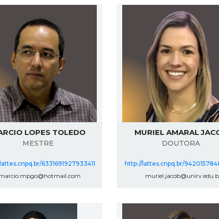
ARCIO LOPES TOLEDO
MURIEL AMARAL JAC
MESTRE
DOUTORA
/lattes.cnpq.br/6331691927933411
http://lattes.cnpq.br/9420157
arcio.mpgo@hotmail.com
muriel.jacob@unirv.edu.b