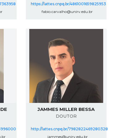
17363958
https://lattes.cnpq.br/4861001659825953
br
fabio.carvalho@unirv.edu.br
 DE
JAMMES MILLER BESSA
DOUTOR
683996000
http://lattes.cnpq.br/7982822469280328
.br
jammes@unirv.edu.br