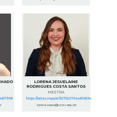
ACHADO
LORENA JESUELAINE
RODRIGUES COSTA SANTOS
MESTRA
74617998
https://lattes.cnpq.br/5575527044610834
r
lorena.costa@unirv.edu.br