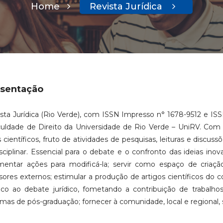
Home
Revista Jurídica
sentação
sta Jurídica (Rio Verde), com ISSN Impresso n° 1678-9512 e ISSN 
uldade de Direito da Universidade de Rio Verde – UniRV. Com p
s científicos, fruto de atividades de pesquisas, leituras e discu
sciplinar.
Essencial para o debate e o confronto das ideias inova
entar ações para modificá-la; servir como espaço de criação
sores externos; estimular a produção de artigos científicos do 
fico ao debate jurídico, fometando a contribuição de trabalho
mas de pós-graduação; fornecer à comunidade, local e regional, s