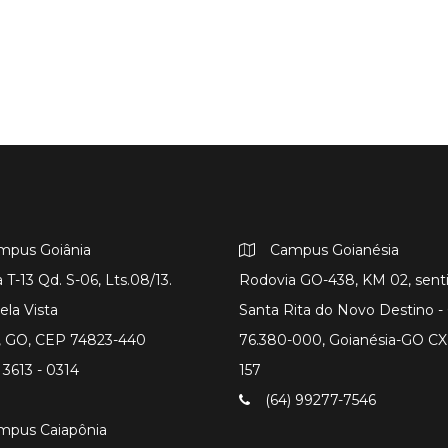
mpus Goiânia
Campus Goianésia
 T-13 Qd. S-06, Lts.08/13.
Rodovia GO-438, KM 02, sent
ela Vista
Santa Rita do Novo Destino 
a, GO, CEP 74823-440
76.380-000, Goianésia-GO CX
 3613 - 0314
157
(64) 99277-7546
mpus Caiapônia