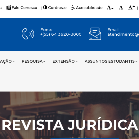
ia
Fale Conosco
|
Contraste
Acessibilidade
|
Fone:
Email:
+(55) 64 3620-3000
atendimento@u
UAÇÃO
PESQUISA
EXTENSÃO
ASSUNTOS ESTUDANTIS
REVISTA JURÍDICA