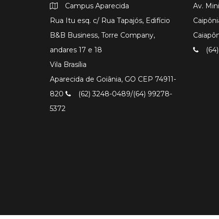
Campus Aparecida
Av. Min
Rua Itu esq. c/ Rua Tapajós, Edifício
Caipôni
B&B Business, Torre Company,
Caiapô
andares 17 e 18
(64)
Vila Brasília
Aparecida de Goiânia, GO CEP 74911-
820
(62) 3248-0489/(64) 99278-
5372