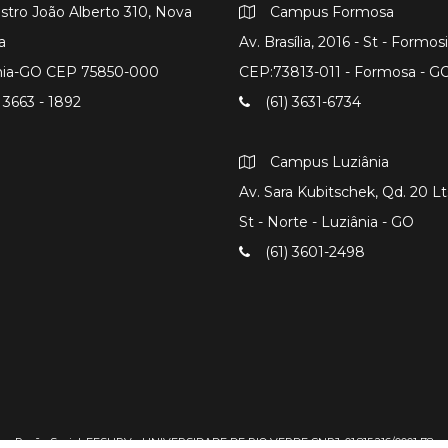
istro João Alberto 310, Nova
Campus Formosa
a
Av. Brasília, 2016 - St - Formos
nia-GO CEP 75850-000
CEP:73813-011 - Formosa - G
 3663 - 1892
(61) 3631-6734
Campus Luziânia
Av. Sara Kubitschek, Qd. 20 Lts
St - Norte - Luziânia - GO
(61) 3601-2498
Razão Social: FESURV - UNIVERSIDADE DE RIO VERDE CNPJ: 01.815.216/0001-78