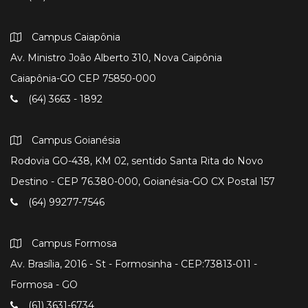
Campus Caiapônia
Av. Ministro João Alberto 310, Nova Caipônia
Caiapônia-GO CEP 75850-000
(64) 3663 - 1892
Campus Goianésia
Rodovia GO-438, KM 02, sentido Santa Rita do Novo
Destino - CEP 76.380-000, Goianésia-GO CX Postal 157
(64) 99277-7546
Campus Formosa
Av. Brasília, 2016 - St - Formosinha - CEP:73813-011 -
Formosa - GO
(61) 3631-6734