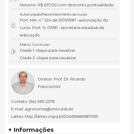
Noturno: R$ 637,00 com desconto pontualidade
Autorização/Reconhecimento do curso:
Port. Min. n.º 324 de 11/05/1987 -autorização do
workspace_premium
curso: Port. N. 011/81 - secretaria estadual da
educação
Matriz Curricular:
brightness_6
Grade 1: clique para visualizar
Grade 2: clique para visualizar
Diretor: Prof. Dr. Ricardo
Francischini
Contato: (64) 3611-2278
E-mail: agronomia@unirv.edu.br
Lattes: http://lattes.cnpq.br/2046918851870191
+ Informações