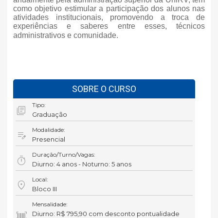
como objetivo estimular a participação dos alunos nas
atividades institucionais, promovendo a troca de
experiências e saberes entre esses, técnicos
administrativos e comunidade.
SOBRE O CURSO
Tipo:
library_books
Graduação
Modalidade:
edit_note
Presencial
Duração/Turno/Vagas:
timer
Diurno: 4 anos - Noturno: 5 anos
Local:
location_on
Bloco III
Mensalidade:
barcode_scanner
Diurno: R$ 795,90 com desconto pontualidade