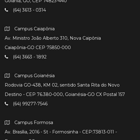
Goiânia, GO, CEP 74823-440
(64) 3613 - 0314
Campus Caiapônia
Av. Ministro João Alberto 310, Nova Caipônia
Caiapônia-GO CEP 75850-000
(64) 3663 - 1892
Campus Goianésia
Rodovia GO-438, KM 02, sentido Santa Rita do Novo
Destino - CEP 76.380-000, Goianésia-GO CX Postal 157
(64) 99277-7546
Campus Formosa
Av. Brasília, 2016 - St - Formosinha - CEP:73813-011 -