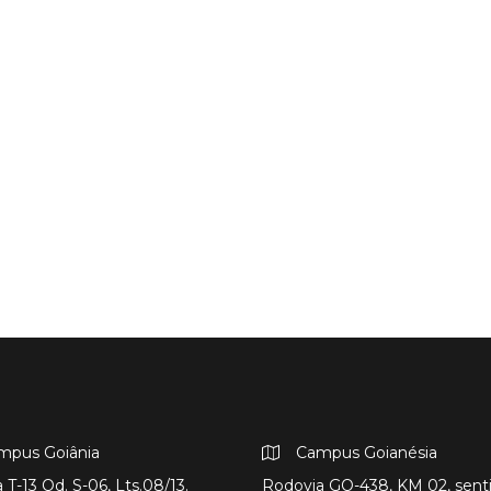
mpus Goiânia
Campus Goianésia
 T-13 Qd. S-06, Lts.08/13.
Rodovia GO-438, KM 02, sent