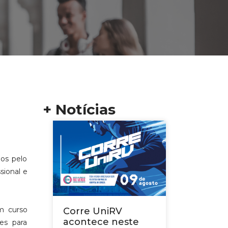
+ Notícias
dos pelo
sional e
m curso
Corre UniRV
acontece neste
es para