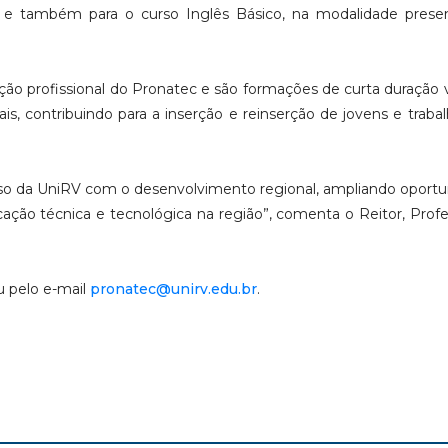
 e também para o curso Inglês Básico, na modalidade presen
ção profissional do Pronatec e são formações de curta duração 
s, contribuindo para a inserção e reinserção de jovens e traba
so da UniRV com o desenvolvimento regional, ampliando oport
cação técnica e tecnológica na região”, comenta o Reitor, Profe
u pelo e-mail
pronatec@unirv.edu.br
.