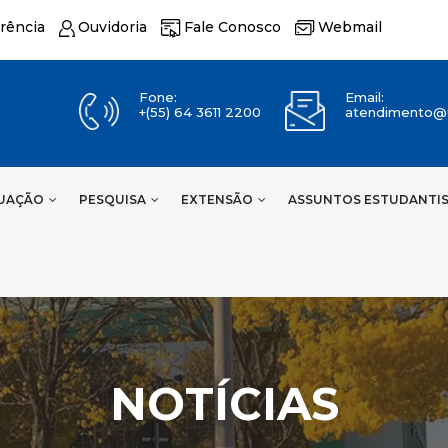
rência
Ouvidoria
Fale Conosco
Webmail
Fone:
Email:
+(55) 64 3611 2200
atendimento@u
UAÇÃO
PESQUISA
EXTENSÃO
ASSUNTOS ESTUDANTI
NOTÍCIAS