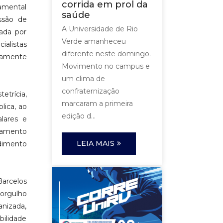
corrida em prol da
damental
saúde
ssão de
A Universidade de Rio
ada por
Verde amanheceu
ialistas
diferente neste domingo.
icamente
Movimento no campus e
um clima de
confraternização
etrícia,
marcaram a primeira
lica, ao
edição d...
alares e
atamento
LEIA MAIS
ndimento
Barcelos
 orgulho
nizada,
ilidade