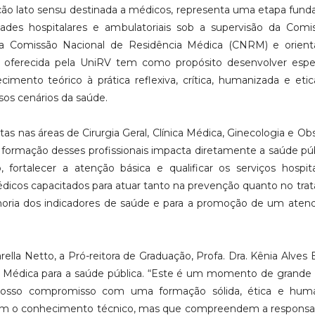
ão lato sensu destinada a médicos, representa uma etapa fun
ades hospitalares e ambulatoriais sob a supervisão da Comi
a Comissão Nacional de Residência Médica (CNRM) e orient
ão oferecida pela UniRV tem como propósito desenvolver espec
ecimento teórico à prática reflexiva, crítica, humanizada e et
sos cenários da saúde.
as nas áreas de Cirurgia Geral, Clínica Médica, Ginecologia e Obst
 formação desses profissionais impacta diretamente a saúde púb
 fortalecer a atenção básica e qualificar os serviços hospit
médicos capacitados para atuar tanto na prevenção quanto no tr
lhoria dos indicadores de saúde e para a promoção de um ate
ella Netto, a Pró-reitora de Graduação, Profa. Dra. Kênia Alves 
ia Médica para a saúde pública. “Este é um momento de grande
 nosso compromisso com uma formação sólida, ética e huma
nam o conhecimento técnico, mas que compreendem a responsab