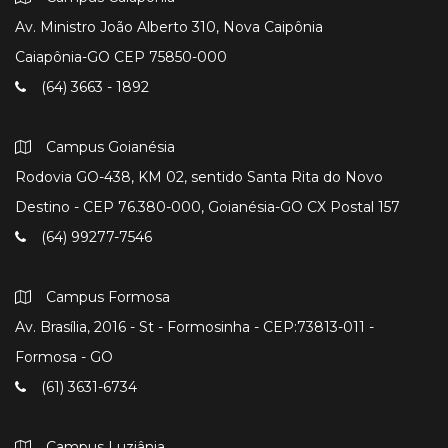
Av. Ministro João Alberto 310, Nova Caipônia
Caiapônia-GO CEP 75850-000
(64) 3663 - 1892
Campus Goianésia
Rodovia GO-438, KM 02, sentido Santa Rita do Novo
Destino - CEP 76.380-000, Goianésia-GO CX Postal 157
(64) 99277-7546
Campus Formosa
Av. Brasília, 2016 - St - Formosinha - CEP:73813-011 -
Formosa - GO
(61) 3631-6734
Campus Luziânia