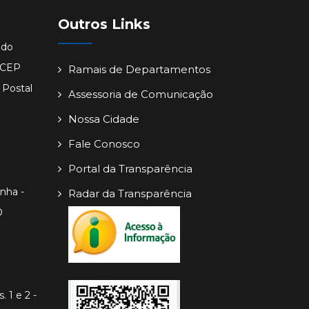
Outros Links
ido
- CEP
Ramais de Departamentos
 Postal
Assessoria de Comunicação
Nossa Cidade
Fale Conosco
Portal da Transparência
inha -
Radar da Transparência
O
. 1 e 2 -