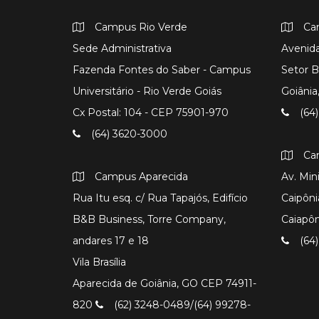
Campus Rio Verde
Ca
Sede Administrativa
Avenida
Fazenda Fontes do Saber - Campus
Setor B
Universitário - Rio Verde Goiás
Goiâni
Cx Postal: 104 - CEP 75901-970
(64)
(64) 3620-3000
Ca
Campus Aparecida
Av. Min
Rua Itu esq. c/ Rua Tapajós, Edifício
Caipôni
B&B Business, Torre Company,
Caiapô
andares 17 e 18
(64)
Vila Brasília
Aparecida de Goiânia, GO CEP 74911-
820
(62) 3248-0489/(64) 99278-