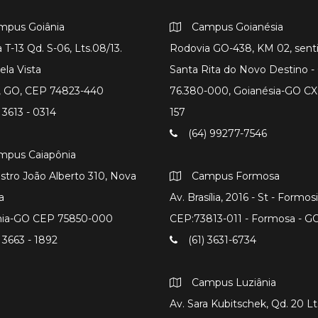
mpus Goiânia
Campus Goianésia
 T-13 Qd. S-06, Lts.08/13.
Rodovia GO-438, KM 02, sent
ela Vista
Santa Rita do Novo Destino 
a, GO, CEP 74823-440
76.380-000, Goianésia-GO CX
 3613 - 0314
157
(64) 99277-7546
mpus Caiapônia
istro João Alberto 310, Nova
Campus Formosa
a
Av. Brasília, 2016 - St - Formos
nia-GO CEP 75850-000
CEP:73813-011 - Formosa - G
 3663 - 1892
(61) 3631-6734
Campus Luziânia
Av. Sara Kubitschek, Qd. 20 Lts