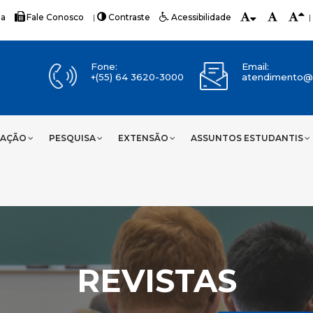
ia
Fale Conosco
|
Contraste
Acessibilidade
|
Fone:
Email:
+(55) 64 3620-3000
atendimento@u
UAÇÃO
PESQUISA
EXTENSÃO
ASSUNTOS ESTUDANTIS
REVISTAS