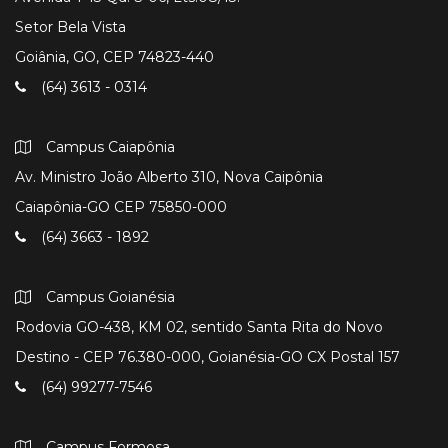
Setor Bela Vista
Goiânia, GO, CEP 74823-440
(64) 3613 - 0314
Campus Caiapônia
Av. Ministro João Alberto 310, Nova Caipônia
Caiapônia-GO CEP 75850-000
(64) 3663 - 1892
Campus Goianésia
Rodovia GO-438, KM 02, sentido Santa Rita do Novo
Destino - CEP 76.380-000, Goianésia-GO CX Postal 157
(64) 99277-7546
Campus Formosa