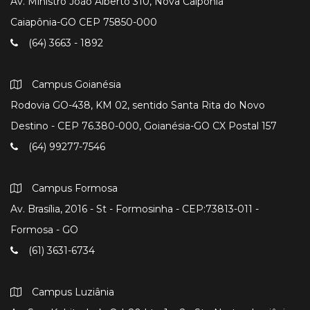
Av. Ministro João Alberto 310, Nova Caipônia
Caiapônia-GO CEP 75850-000
(64) 3663 - 1892
Campus Goianésia
Rodovia GO-438, KM 02, sentido Santa Rita do Novo
Destino - CEP 76.380-000, Goianésia-GO CX Postal 157
(64) 99277-7546
Campus Formosa
Av. Brasília, 2016 - St - Formosinha - CEP:73813-011 -
Formosa - GO
(61) 3631-6734
Campus Luziânia