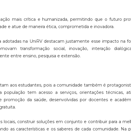
ção mais crítica e humanizada, permitindo que o futuro prof
ade e atue de maneira ética, comprometida e inovadora.
tária adotadas na UniRV destacam justamente esse impacto na 
movam transformação social, inovação, interação dialógic
nte entre ensino, pesquisa e extensão.
imitam aos estudantes, pois a comunidade também é protagonis
a população tem acesso a serviços, orientações técnicas, at
 e de promoção da saúde, desenvolvidas por docentes e acadê
ratuita.
locais, construir soluções em conjunto e contribuir para a mel
ndo as características e os saberes de cada comunidade. Na pr