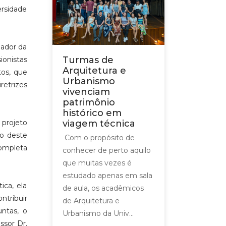
ersidade
mador da
Turmas de
ionistas
Arquitetura e
tos, que
Urbanismo
etrizes
vivenciam
patrimônio
histórico em
 projeto
viagem técnica
io deste
Com o propósito de
completa
conhecer de perto aquilo
que muitas vezes é
estudado apenas em sala
ica, ela
de aula, os acadêmicos
ntribuir
de Arquitetura e
ntas, o
Urbanismo da Univ...
ssor Dr.