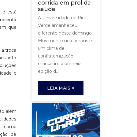
corrida em prol da
saúde
s e está
A Universidade de Rio
presenta
Verde amanheceu
 em que
diferente neste domingo.
Movimento no campus e
um clima de
 a troca
confraternização
enquanto
marcaram a primeira
soluções
edição d...
sidade e
LEIA MAIS
vão além
alidades
al, como
ução de