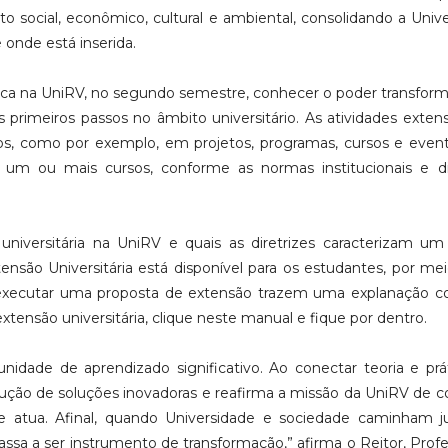
to social, econômico, cultural e ambiental, consolidando a Univ
onde está inserida.
êmica na UniRV, no segundo semestre, conhecer o poder transfor
 primeiros passos no âmbito universitário. As atividades extens
s, como por exemplo, em projetos, programas, cursos e even
m ou mais cursos, conforme as normas institucionais e dir
niversitária na UniRV e quais as diretrizes caracterizam um
nsão Universitária está disponível para os estudantes, por me
 e executar uma proposta de extensão trazem uma explanação 
tensão universitária, clique neste manual e fique por dentro.
nidade de aprendizado significativo. Ao conectar teoria e prát
odução de soluções inovadoras e reafirma a missão da UniRV de co
atua. Afinal, quando Universidade e sociedade caminham ju
sa a ser instrumento de transformação,” afirma o Reitor, Profe