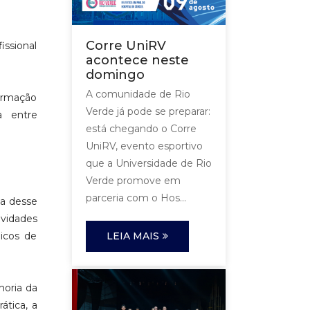
Corre UniRV
issional
acontece neste
domingo
A comunidade de Rio
formação
Verde já pode se preparar:
a entre
está chegando o Corre
UniRV, evento esportivo
que a Universidade de Rio
Verde promove em
parceria com o Hos...
ta desse
ividades
micos de
LEIA MAIS
horia da
ática, a