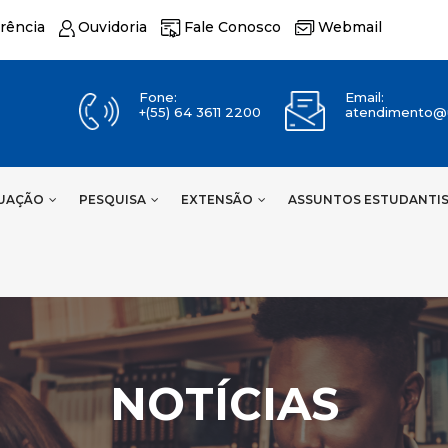
rência
Ouvidoria
Fale Conosco
Webmail
Fone:
Email:
+(55) 64 3611 2200
atendimento@u
UAÇÃO
PESQUISA
EXTENSÃO
ASSUNTOS ESTUDANTI
NOTÍCIAS