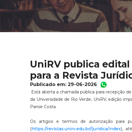
UniRV publica edital
para a Revista Jurídi
Publicado em: 29-06-2026
Está aberta a chamada pública para recepção de a
da Universidade de Rio Verde, UniRV, edição imp
Parise Costa.
Os artigos e termos de autorização para p
(
https://revistas.unirv.edu.br//juridica/index
), a