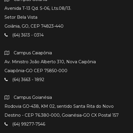
Avenida T-13 Qd. S-06, Lts.08/13.
Setor Bela Vista
Goiânia, GO, CEP 74823-440
(64) 3613 - 0314
Campus Caiapônia
Av. Ministro João Alberto 310, Nova Caipônia
Caiapônia-GO CEP 75850-000
(64) 3663 - 1892
Campus Goianésia
Rodovia GO-438, KM 02, sentido Santa Rita do Novo
Destino - CEP 76.380-000, Goianésia-GO CX Postal 157
(64) 99277-7546