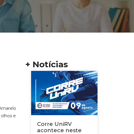
+ Notícias
-Amarelo
 olhos e
Corre UniRV
acontece neste