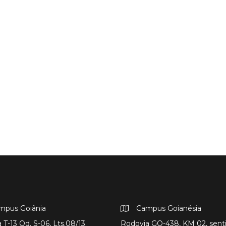
mpus Goiânia
Campus Goianésia
 T-13 Qd. S-06, Lts.08/13.
Rodovia GO-438, KM 02, sent