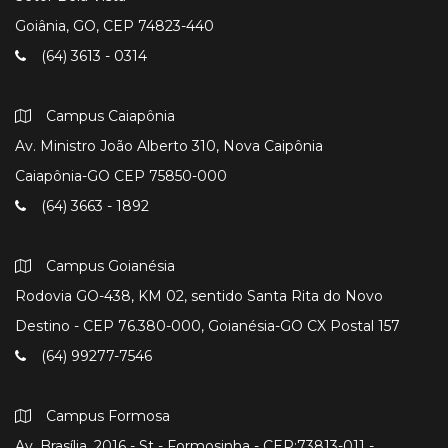
Goiânia, GO, CEP 74823-440
(64) 3613 - 0314
Campus Caiapônia
Av. Ministro João Alberto 310, Nova Caipônia
Caiapônia-GO CEP 75850-000
(64) 3663 - 1892
Campus Goianésia
Rodovia GO-438, KM 02, sentido Santa Rita do Novo
Destino - CEP 76.380-000, Goianésia-GO CX Postal 157
(64) 99277-7546
Campus Formosa
Av. Brasília, 2016 - St - Formosinha - CEP:73813-011 -