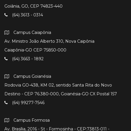
Goiânia, GO, CEP 74823-440
(64) 3613 - 0314
Campus Caiapônia
Av. Ministro João Alberto 310, Nova Caipônia
Caiapônia-GO CEP 75850-000
(64) 3663 - 1892
Campus Goianésia
Rodovia GO-438, KM 02, sentido Santa Rita do Novo
Destino - CEP 76.380-000, Goianésia-GO CX Postal 157
(64) 99277-7546
Campus Formosa
Av. Brasília, 2016 - St - Formosinha - CEP:73813-011 -