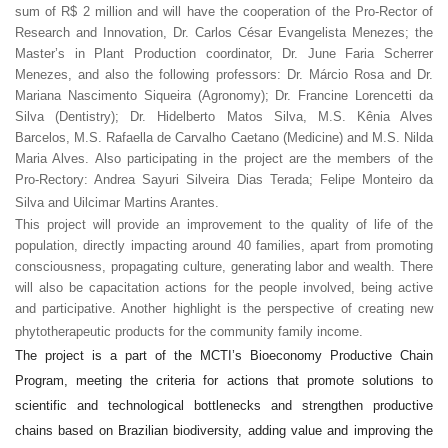
sum of R$ 2 million and will have the cooperation of the Pro-Rector of
Research and Innovation, Dr. Carlos César Evangelista Menezes; the
Master’s in Plant Production coordinator, Dr. June Faria Scherrer
Menezes, and also the following professors: Dr. Márcio Rosa and Dr.
Mariana Nascimento Siqueira (Agronomy); Dr. Francine Lorencetti da
Silva (Dentistry); Dr. Hidelberto Matos Silva, M.S. Kênia Alves
Barcelos, M.S. Rafaella de Carvalho Caetano (Medicine) and M.S. Nilda
Maria Alves. Also participating in the project are the members of the
Pro-Rectory: Andrea Sayuri Silveira Dias Terada; Felipe Monteiro da
Silva and Uilcimar Martins Arantes.
This project will provide an improvement to the quality of life of the
population, directly impacting around 40 families, apart from promoting
consciousness, propagating culture, generating labor and wealth. There
will also be capacitation actions for the people involved, being active
and participative. Another highlight is the perspective of creating new
phytotherapeutic products for the community family income.
The project is a part of the MCTI’s Bioeconomy Productive Chain
Program, meeting the criteria for actions that promote solutions to
scientific and technological bottlenecks and strengthen productive
chains based on Brazilian biodiversity, adding value and improving the