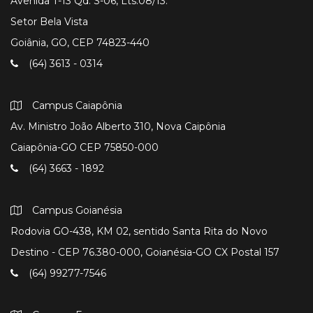
Avenida T-13 Qd. S-06, Lts.08/13.
Setor Bela Vista
Goiânia, GO, CEP 74823-440
(64) 3613 - 0314
Campus Caiapônia
Av. Ministro João Alberto 310, Nova Caipônia
Caiapônia-GO CEP 75850-000
(64) 3663 - 1892
Campus Goianésia
Rodovia GO-438, KM 02, sentido Santa Rita do Novo
Destino - CEP 76.380-000, Goianésia-GO CX Postal 157
(64) 99277-7546