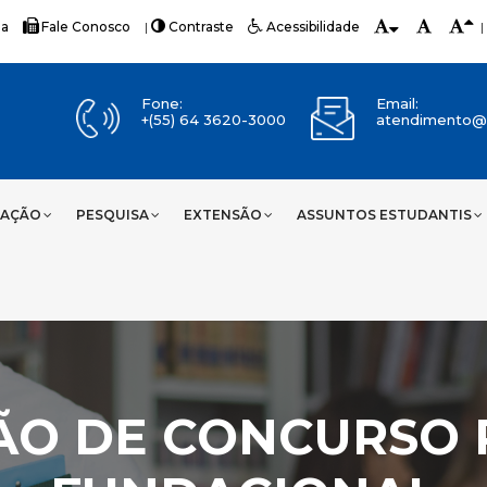
ia
Fale Conosco
|
Contraste
Acessibilidade
|
Fone:
Email:
+(55) 64 3620-3000
atendimento@u
UAÇÃO
PESQUISA
EXTENSÃO
ASSUNTOS ESTUDANTIS
ÃO DE CONCURSO 