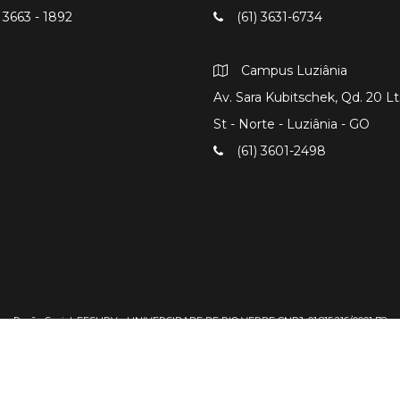
 3663 - 1892
(61) 3631-6734
Campus Luziânia
Av. Sara Kubitschek, Qd. 20 Lts
St - Norte - Luziânia - GO
(61) 3601-2498
Razão Social: FESURV - UNIVERSIDADE DE RIO VERDE CNPJ: 01.815.216/0001-78