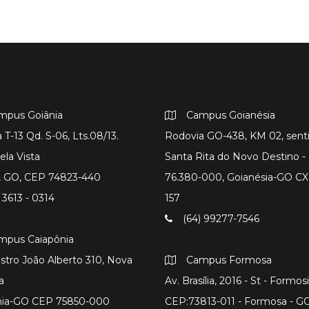
mpus Goiânia
Campus Goianésia
 T-13 Qd. S-06, Lts.08/13.
Rodovia GO-438, KM 02, sent
ela Vista
Santa Rita do Novo Destino 
a, GO, CEP 74823-440
76.380-000, Goianésia-GO CX
 3613 - 0314
157
(64) 99277-7546
mpus Caiapônia
istro João Alberto 310, Nova
Campus Formosa
a
Av. Brasília, 2016 - St - Formos
nia-GO CEP 75850-000
CEP:73813-011 - Formosa - G