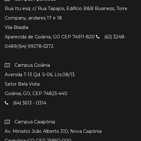
Rua Itu esq. c/ Rua Tapajós, Edifício B&B Business, Torre
Company, andares 17 e 18
Vila Brasília
Aparecida de Goiânia, GO CEP 74911-820
(62) 3248-
0489/(64) 99278-5372
Campus Goiânia
Avenida T-13 Qd. S-06, Lts.08/13.
Setor Bela Vista
Goiânia, GO, CEP 74823-440
(64) 3613 - 0314
Campus Caiapônia
Av. Ministro João Alberto 310, Nova Caipônia
Caiapônia-GO CEP 75850-000