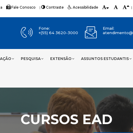
ia
Fale Conosco
|
Contraste
Acessibilidade
|
Fone:
Email:
+(55) 64 3620-3000
atendimento@u
UAÇÃO
PESQUISA
EXTENSÃO
ASSUNTOS ESTUDANTIS
CURSOS EAD