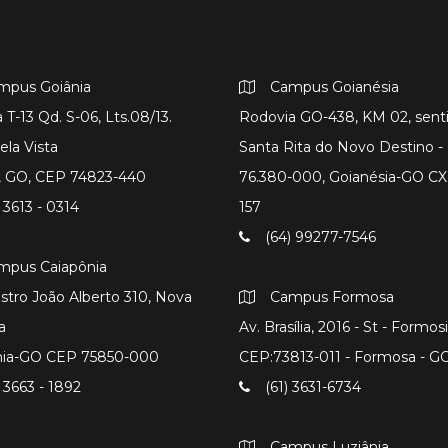
mpus Goiânia
Campus Goianésia
 T-13 Qd. S-06, Lts.08/13.
Rodovia GO-438, KM 02, sent
ela Vista
Santa Rita do Novo Destino 
a, GO, CEP 74823-440
76.380-000, Goianésia-GO CX
 3613 - 0314
157
(64) 99277-7546
mpus Caiapônia
istro João Alberto 310, Nova
Campus Formosa
a
Av. Brasília, 2016 - St - Formos
nia-GO CEP 75850-000
CEP:73813-011 - Formosa - G
 3663 - 1892
(61) 3631-6734
Campus Luziânia