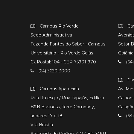
Campus Rio Verde
Ca
Sede Administrativa
Avenida
Fazenda Fontes do Saber - Campus
Setor B
Universitário - Rio Verde Goiás
Goiâni
Cx Postal: 104 - CEP 75901-970
(64)
(64) 3620-3000
Ca
Campus Aparecida
Av. Min
Rua Itu esq. c/ Rua Tapajós, Edifício
Caipôni
B&B Business, Torre Company,
Caiapô
andares 17 e 18
(64)
Vila Brasília
Aparecida de Goiânia, GO CEP 74911-