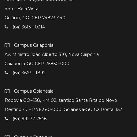
Setor Bela Vista
Goiânia, GO, CEP 74823-440
(64) 3613 - 0314
Campus Caiapônia
Av. Ministro João Alberto 310, Nova Caipônia
Caiapônia-GO CEP 75850-000
(64) 3663 - 1892
Campus Goianésia
Rodovia GO-438, KM 02, sentido Santa Rita do Novo
Destino - CEP 76.380-000, Goianésia-GO CX Postal 157
(64) 99277-7546
Campus Formosa