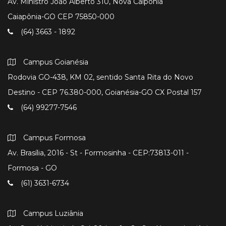
Av. Ministro João Alberto 310, Nova Caipônia
Caiapônia-GO CEP 75850-000
(64) 3663 - 1892
Campus Goianésia
Rodovia GO-438, KM 02, sentido Santa Rita do Novo
Destino - CEP 76.380-000, Goianésia-GO CX Postal 157
(64) 99277-7546
Campus Formosa
Av. Brasília, 2016 - St - Formosinha - CEP:73813-011 -
Formosa - GO
(61) 3631-6734
Campus Luziânia