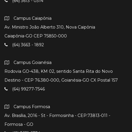
(64) 3613 - 0314
Campus Caiapônia
Av. Ministro João Alberto 310, Nova Caipônia
Caiapônia-GO CEP 75850-000
(64) 3663 - 1892
Campus Goianésia
Rodovia GO-438, KM 02, sentido Santa Rita do Novo
Destino - CEP 76.380-000, Goianésia-GO CX Postal 157
(64) 99277-7546
Campus Formosa
Av. Brasília, 2016 - St - Formosinha - CEP:73813-011 -
Formosa - GO