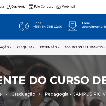
cia
Ouvidoria
Fale Conosco
Webmail
Fone:
Email:
+(55) 64 3611 2200
atendimento@u
UAÇÃO
PESQUISA
EXTENSÃO
ASSUNTOS ESTUDANTIS
NTE DO CURSO D
e
Graduação
Pedagogia -
CAMPUS RIO 