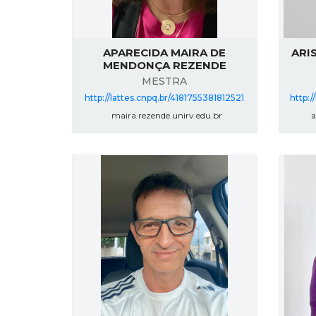
APARECIDA MAIRA DE
ARI
MENDONÇA REZENDE
MESTRA
http://lattes.cnpq.br/4181755381812521
http:/
maira.rezende.unirv.edu.br
ar