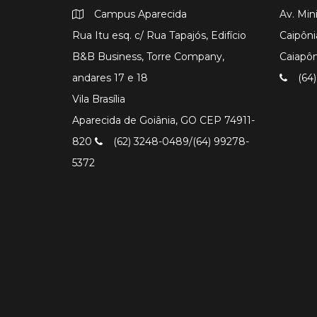
Campus Aparecida
Av. Min
Rua Itu esq. c/ Rua Tapajós, Edifício
Caipôni
B&B Business, Torre Company,
Caiapô
andares 17 e 18
(64)
Vila Brasília
Aparecida de Goiânia, GO CEP 74911-
820
(62) 3248-0489/(64) 99278-
5372