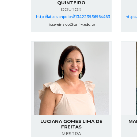
QUINTEIRO
DOUTOR
http://lattes.cnpq.br/5134223936964463
https
josereinaldo@unirv.edu.br
LUCIANA GOMES LIMA DE
MA
FREITAS
MESTRA