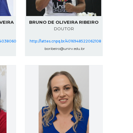
IVEIRA
BRUNO DE OLIVEIRA RIBEIRO
DOUTOR
874038060
http://lattes.cnpq.br/4016948522062108
boribeiro@unirv.edu.br