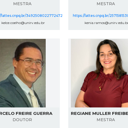
MESTRA
MESTRA
://lattes.cnpq.br/3492508022772472
https://lattes.cnpq.br/25715815
kelce.coelho@unirv.edu.br
kenia.ramos@unirv.edu.b
RCELO FREIRE GUERRA
REGIANE MULLER FREIB
DOUTOR
MESTRA