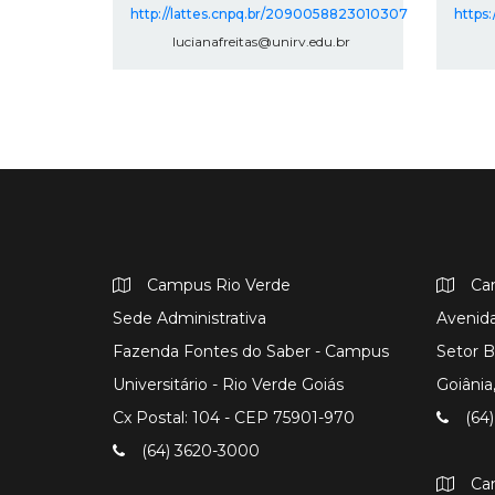
http://lattes.cnpq.br/2090058823010307
https
lucianafreitas@unirv.edu.br
Campus Rio Verde
Ca
Sede Administrativa
Avenida
Fazenda Fontes do Saber - Campus
Setor B
Universitário - Rio Verde Goiás
Goiâni
Cx Postal: 104 - CEP 75901-970
(64)
(64) 3620-3000
Ca