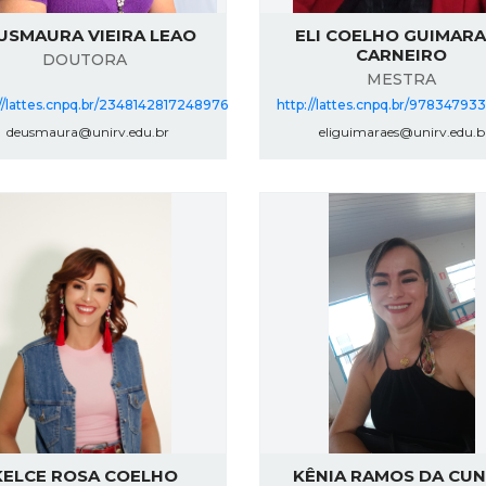
USMAURA VIEIRA LEAO
ELI COELHO GUIMAR
CARNEIRO
DOUTORA
MESTRA
://lattes.cnpq.br/2348142817248976
http://lattes.cnpq.br/9783479
deusmaura@unirv.edu.br
eliguimaraes@unirv.edu.b
KELCE ROSA COELHO
KÊNIA RAMOS DA CU