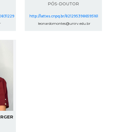
PÓS-DOUTOR
30831229
http://lattes.cnpq.br/8212953986595161
r
leonardomontes@unirv.edu.br
ERGER