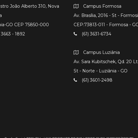
istro João Alberto 310, Nova
Campus Formosa
a
Av. Brasília, 2016 - St - Formos
nia-GO CEP 75850-000
CEP:73813-011 - Formosa - G
 3663 - 1892
(61) 3631-6734
Campus Luziânia
Av. Sara Kubitschek, Qd. 20 Lts
St - Norte - Luziânia - GO
(61) 3601-2498