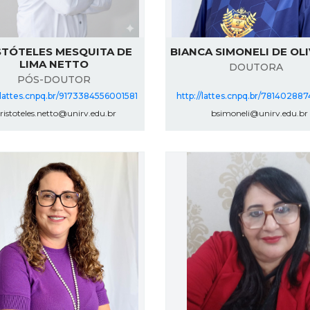
STÓTELES MESQUITA DE
BIANCA SIMONELI DE OL
LIMA NETTO
DOUTORA
PÓS-DOUTOR
/lattes.cnpq.br/9173384556001581
http://lattes.cnpq.br/7814028
istoteles.netto@unirv.edu.br
bsimoneli@unirv.edu.br