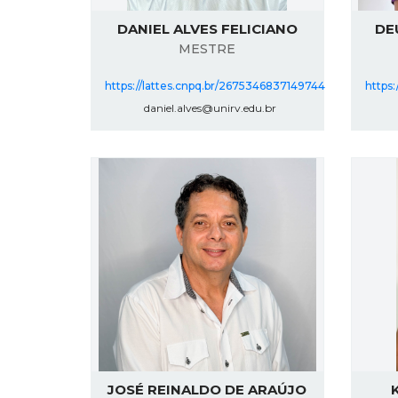
DANIEL ALVES FELICIANO
DE
MESTRE
https://lattes.cnpq.br/2675346837149744
https
daniel.alves@unirv.edu.br
JOSÉ REINALDO DE ARAÚJO