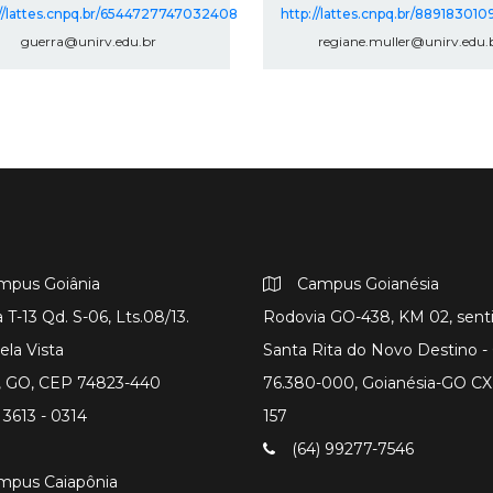
://lattes.cnpq.br/6544727747032408
http://lattes.cnpq.br/88918301
guerra@unirv.edu.br
regiane.muller@unirv.edu.
mpus Goiânia
Campus Goianésia
 T-13 Qd. S-06, Lts.08/13.
Rodovia GO-438, KM 02, sent
ela Vista
Santa Rita do Novo Destino 
a, GO, CEP 74823-440
76.380-000, Goianésia-GO CX
 3613 - 0314
157
(64) 99277-7546
mpus Caiapônia