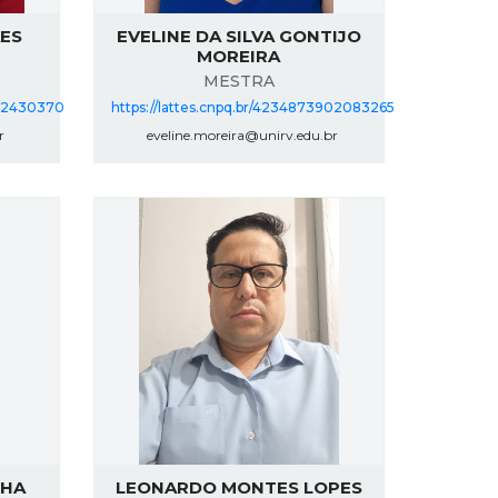
AES
EVELINE DA SILVA GONTIJO
MOREIRA
MESTRA
332430370
https://lattes.cnpq.br/4234873902083265
r
eveline.moreira@unirv.edu.br
NHA
LEONARDO MONTES LOPES