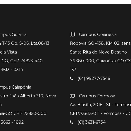
mpus Goiânia
Campus Goianésia
 T-13 Qd. S-06, Lts.08/13.
Rodovia GO-438, KM 02, sent
ela Vista
Santa Rita do Novo Destino 
a, GO, CEP 74823-440
76.380-000, Goianésia-GO CX
 3613 - 0314
157
(64) 99277-7546
mpus Caiapônia
istro João Alberto 310, Nova
Campus Formosa
a
Av. Brasília, 2016 - St - Formos
nia-GO CEP 75850-000
CEP:73813-011 - Formosa - G
 3663 - 1892
(61) 3631-6734