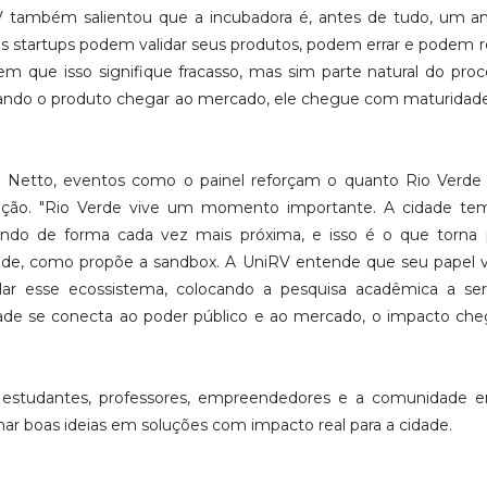
 também salientou que a incubadora é, antes de tudo, um a
as startups podem validar seus produtos, podem errar e podem 
sem que isso signifique fracasso, mas sim parte natural do pro
uando o produto chegar ao mercado, ele chegue com maturida
lla Netto, eventos como o painel reforçam o quanto Rio Verd
vação. "Rio Verde vive um momento importante. A cidade te
gando de forma cada vez mais próxima, e isso é o que torna 
ade, como propõe a sandbox. A UniRV entende que seu papel 
ular esse ecossistema, colocando a pesquisa acadêmica a ser
ade se conecta ao poder público e ao mercado, o impacto ch
estudantes, professores, empreendedores e a comunidade e
 boas ideias em soluções com impacto real para a cidade.