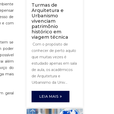
mbiente
Turmas de
Arquitetura e
repensar
Urbanismo
cesso de
vivenciam
de e com
patrimônio
histórico em
viagem técnica
e tem se
Com o propósito de
m poder
conhecer de perto aquilo
possível
que muitas vezes é
vai além
estudado apenas em sala
viço do
de aula, os acadêmicos
ega mais
de Arquitetura e
Urbanismo da Univ...
m geral
LEIA MAIS