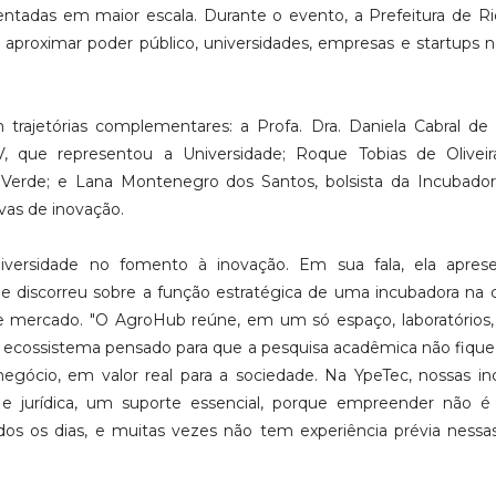
ntadas em maior escala. Durante o evento, a Prefeitura de R
a aproximar poder público, universidades, empresas e startups 
trajetórias complementares: a Profa. Dra. Daniela Cabral de O
 que representou a Universidade; Roque Tobias de Oliveir
Verde; e Lana Montenegro dos Santos, bolsista da Incubador
ivas de inovação.
iversidade no fomento à inovação. Em sua fala, ela apres
e discorreu sobre a função estratégica de uma incubadora na
 mercado. "O AgroHub reúne, em um só espaço, laboratórios,
 ecossistema pensado para que a pesquisa acadêmica não fiqu
gócio, em valor real para a sociedade. Na YpeTec, nossas i
e jurídica, um suporte essencial, porque empreender não é 
s os dias, e muitas vezes não tem experiência prévia nessas