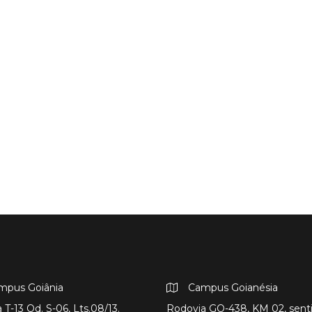
mpus Goiânia
Campus Goianésia
 T-13 Qd. S-06, Lts.08/13.
Rodovia GO-438, KM 02, sent