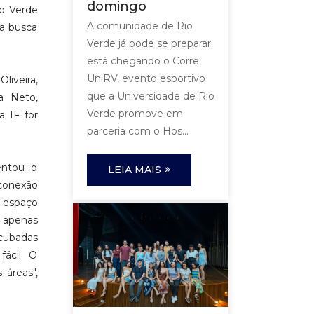
domingo
io Verde
A comunidade de Rio
na busca
Verde já pode se preparar:
está chegando o Corre
UniRV, evento esportivo
liveira,
que a Universidade de Rio
a Neto,
Verde promove em
a IF for
parceria com o Hos...
entou o
LEIA MAIS
 conexão
 espaço
e apenas
ncubadas
fácil. O
 áreas",