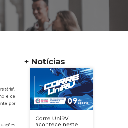
+ Notícias
itária",
ino e de
ente por
Corre UniRV
acontece neste
ituações