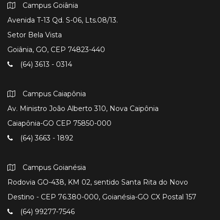
Campus Goiânia
Avenida T-13 Qd. S-06, Lts.08/13.
Setor Bela Vista
Goiânia, GO, CEP 74823-440
(64) 3613 - 0314
Campus Caiapônia
Av. Ministro João Alberto 310, Nova Caipônia
Caiapônia-GO CEP 75850-000
(64) 3663 - 1892
Campus Goianésia
Rodovia GO-438, KM 02, sentido Santa Rita do Novo
Destino - CEP 76.380-000, Goianésia-GO CX Postal 157
(64) 99277-7546