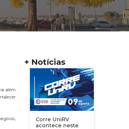
+ Notícias
vai além
rtalecer
egócio,
Corre UniRV
acontece neste