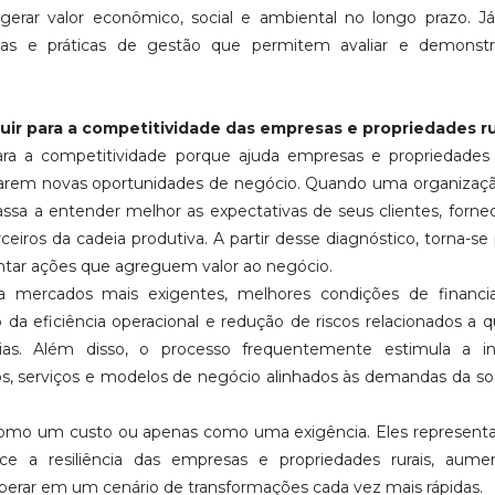
e gerar valor econômico, social e ambiental no longo prazo. 
cas e práticas de gestão que permitem avaliar e demonstr
ir para a competitividade das empresas e propriedades ru
ara a competitividade porque ajuda empresas e propriedades 
carem novas oportunidades de negócio. Quando uma organizaçã
assa a entender melhor as expectativas de seus clientes, forne
rceiros da cadeia produtiva. A partir desse diagnóstico, torna-se 
entar ações que agreguem valor ao negócio.
o a mercados mais exigentes, melhores condições de financi
da eficiência operacional e redução de riscos relacionados a 
tórias. Além disso, o processo frequentemente estimula a i
s, serviços e modelos de negócio alinhados às demandas da s
os como um custo ou apenas como uma exigência. Eles represe
ce a resiliência das empresas e propriedades rurais, aume
perar em um cenário de transformações cada vez mais rápidas.