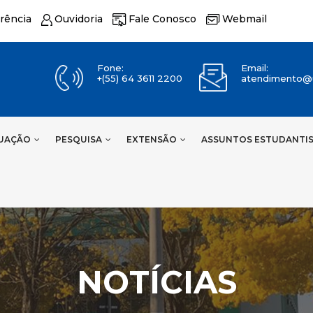
rência
Ouvidoria
Fale Conosco
Webmail
Fone:
Email:
+(55) 64 3611 2200
atendimento@u
UAÇÃO
PESQUISA
EXTENSÃO
ASSUNTOS ESTUDANTI
NOTÍCIAS