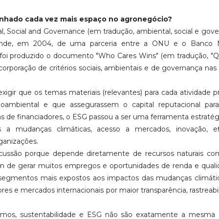
anhado cada vez mais espaço no agronegócio?
l, Social and Governance (em tradução, ambiental, social e gove
onde, em 2004, de uma parceria entre a ONU e o Banco M
is, foi produzido o documento "Who Cares Wins" (em tradução, 
corporação de critérios sociais, ambientais e de governança nas 
exigir que os temas materiais (relevantes) para cada atividade p
ambiental e que assegurassem o capital reputacional par
as de financiadores, o ESG passou a ser uma ferramenta estratég
dos a mudanças climáticas, acesso a mercados, inovação, efi
ganizações.
scussão porque depende diretamente de recursos naturais com
além de gerar muitos empregos e oportunidades de renda e qual
s segmentos mais expostos aos impactos das mudanças climáti
res e mercados internacionais por maior transparência, rastreabi
imos, sustentabilidade e ESG não são exatamente a mesma c