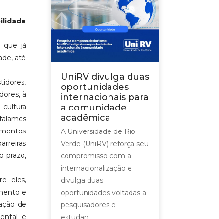
ilidade
, que já
ade, até
UniRV divulga duas
tidores,
oportunidades
dores, à
internacionais para
 cultura
a comunidade
acadêmica
falamos
imentos
A Universidade de Rio
arreiras
Verde (UniRV) reforça seu
o prazo,
compromisso com a
internacionalização e
e eles,
divulga duas
mento e
oportunidades voltadas a
tação de
pesquisadores e
ental e
estudan...