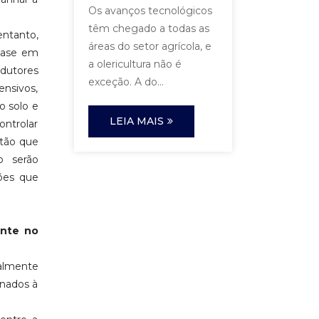
Os avanços tecnológicos
têm chegado a todas as
ntanto,
áreas do setor agrícola, e
 base em
a olericultura não é
odutores
exceção. A do...
ensivos,
o solo e
LEIA MAIS
ontrolar
stão que
o serão
ões que
ente no
palmente
onados à