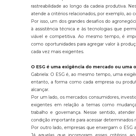
rastreabilidade ao longo da cadeia produtiva. N
atende a critérios relacionados, por exemplo, a
Por isso, um dos grandes desafios do agronegóci
à assistência técnica e às tecnologias que per
viável e competitiva. Ao mesmo tempo, é imp
como oportunidades para agregar valor à produç
cada vez mais exigentes.
O ESG é uma exigência do mercado ou uma o
Gabriela: O ESG é, ao mesmo tempo, uma exigên
entanto, a forma como cada empresa ou produt
alcançar.
Por um lado, os mercados consumidores, investido
exigentes em relação a temas como mudanças cl
trabalho e governança. Nesse sentido, atender
condição importante para acessar determinados 
Por outro lado, empresas que enxergam o ESG 
Já aquelas que incorporam esses critérios ao