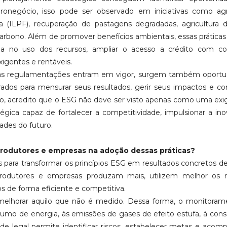
gronegócio, isso pode ser observado em iniciativas como agr
sta (ILPF), recuperação de pastagens degradadas, agricultura 
carbono. Além de promover benefícios ambientais, essas prátic
cia no uso dos recursos, ampliar o acesso a crédito com co
xigentes e rentáveis.
vas regulamentações entram em vigor, surgem também oportu
ados para mensurar seus resultados, gerir seus impactos e c
so, acredito que o ESG não deve ser visto apenas como uma exi
ica capaz de fortalecer a competitividade, impulsionar a in
ades do futuro.
produtores e empresas na adoção dessas práticas?
s para transformar os princípios ESG em resultados concretos d
produtores e empresas produzam mais, utilizem melhor os r
s de forma eficiente e competitiva.
 melhorar aquilo que não é medido. Dessa forma, o monitora
sumo de energia, às emissões de gases de efeito estufa, à con
de legal permite identificar riscos, estabelecer metas e acom