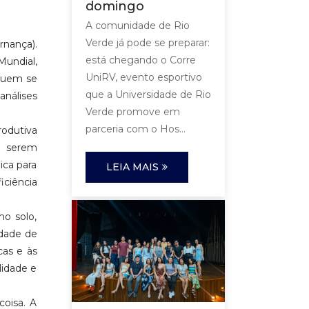
domingo
A comunidade de Rio
Verde já pode se preparar:
rnança).
está chegando o Corre
undial,
UniRV, evento esportivo
"Quem se
que a Universidade de Rio
análises
Verde promove em
parceria com o Hos...
rodutiva
a serem
ica para
LEIA MAIS
ciência
o solo,
idade de
cas e às
lidade e
oisa. A