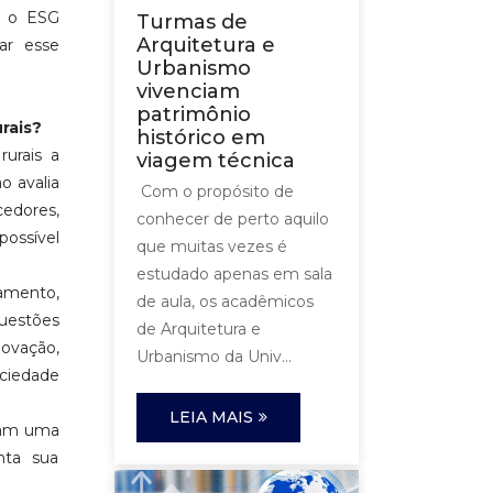
Já o ESG
Turmas de
Arquitetura e
ar esse
Urbanismo
vivenciam
patrimônio
rais?
histórico em
rurais a
viagem técnica
o avalia
Com o propósito de
cedores,
conhecer de perto aquilo
possível
que muitas vezes é
estudado apenas em sala
amento,
de aula, os acadêmicos
questões
de Arquitetura e
novação,
Urbanismo da Univ...
ociedade
LEIA MAIS
ntam uma
nta sua