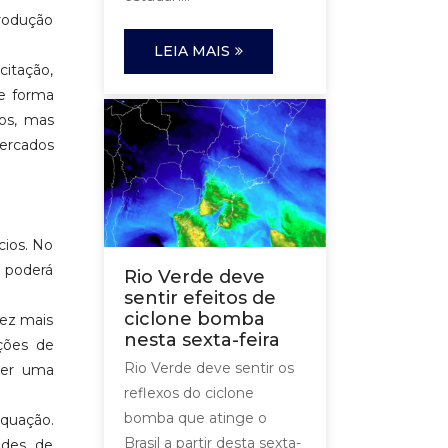
produção
LEIA MAIS
citação,
de forma
os, mas
mercados
cios. No
 poderá
Rio Verde deve
sentir efeitos de
ciclone bomba
vez mais
nesta sexta-feira
ições de
Rio Verde deve sentir os
 ser uma
reflexos do ciclone
bomba que atinge o
quação.
Brasil a partir desta sexta-
ades de