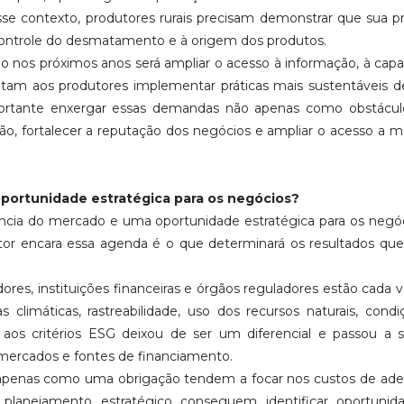
esse contexto, produtores rurais precisam demonstrar que sua 
o controle do desmatamento e à origem dos produtos.
o nos próximos anos será ampliar o acesso à informação, à capa
mitam aos produtores implementar práticas mais sustentáveis 
ortante enxergar essas demandas não apenas como obstácul
ão, fortalecer a reputação dos negócios e ampliar o acesso a 
portunidade estratégica para os negócios?
cia do mercado e uma oportunidade estratégica para os negó
or encara essa agenda é o que determinará os resultados que
res, instituições financeiras e órgãos reguladores estão cada 
imáticas, rastreabilidade, uso dos recursos naturais, cond
 aos critérios ESG deixou de ser um diferencial e passou a
mercados e fontes de financiamento.
apenas como uma obrigação tendem a focar nos custos de ade
 planejamento estratégico conseguem identificar oportunid