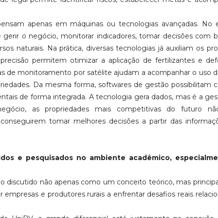
pensam apenas em máquinas ou tecnologias avançadas. No e
 gerir o negócio, monitorar indicadores, tomar decisões com
sos naturais. Na prática, diversas tecnologias já auxiliam os pr
precisão permitem otimizar a aplicação de fertilizantes e def
as de monitoramento por satélite ajudam a acompanhar o uso d
iedades. Da mesma forma, softwares de gestão possibilitam c
ntais de forma integrada. A tecnologia gera dados, mas é a ge
egócio, as propriedades mais competitivas do futuro nã
conseguirem tomar melhores decisões a partir das informaç
dos e pesquisados no ambiente acadêmico, especialm
o discutido não apenas como um conceito teórico, mas princi
mpresas e produtores rurais a enfrentar desafios reais relaci