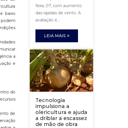
feira, 07, com aumento
icultura
das rajadas de vento. A
de baixo
avaliação é...
as podem
ndições
LEIA MAIS
nidades
omunicar
gência a
ovação e
entro do
ecursos
Tecnologia
impulsiona a
olericultura e ajuda
mento de
a driblar a escassez
servação
de mão de obra
panhar a