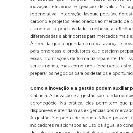
inovação, eficiência e geração de valor. No a
regenerativa, integração lavoura-pecuária-flore
carbono e projetos relacionados ao mercado de 
aumentar a produtividade, melhorar a eficiên
diferenciadas e abrir portas para mercados mais e
À medida que a agenda climática avança e no
para empresas e produtores que estejam prepar
essas informações de forma transparente. Por is
ser cumprida, mas como uma ferramenta estratég
preparar os negócios para os desafios e oportunid
Como a inovação e a gestão podem auxiliar 
Gabriela: A inovação e a gestão são fundamentai
agronegócio. Na prática, elas permitem que 
disponíveis e atendam às exigências dos mercado
A gestão é o ponto de partida. Não é possível
indicadores relacionados ao uso da água, ao con
do solo, à segurança do trabalho e à conformida