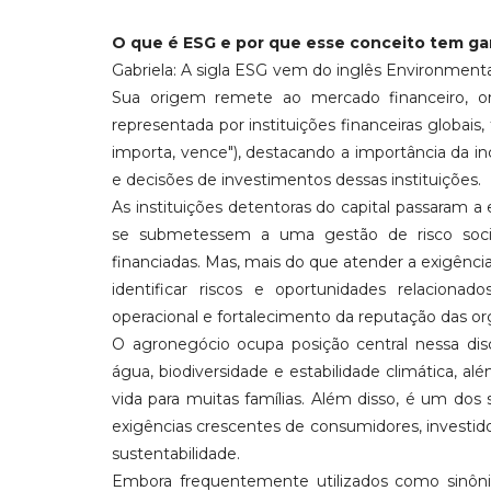
O que é ESG e por que esse conceito tem g
Gabriela: A sigla ESG vem do inglês Environmenta
Sua origem remete ao mercado financeiro, 
representada por instituições financeiras globa
importa, vence"), destacando a importância da in
e decisões de investimentos dessas instituições.
As instituições detentoras do capital passaram a 
se submetessem a uma gestão de risco socio
financiadas. Mas, mais do que atender a exigênci
identificar riscos e oportunidades relaciona
operacional e fortalecimento da reputação das or
O agronegócio ocupa posição central nessa di
água, biodiversidade e estabilidade climática, 
vida para muitas famílias. Além disso, é um do
exigências crescentes de consumidores, investido
sustentabilidade.
Embora frequentemente utilizados como sinôn