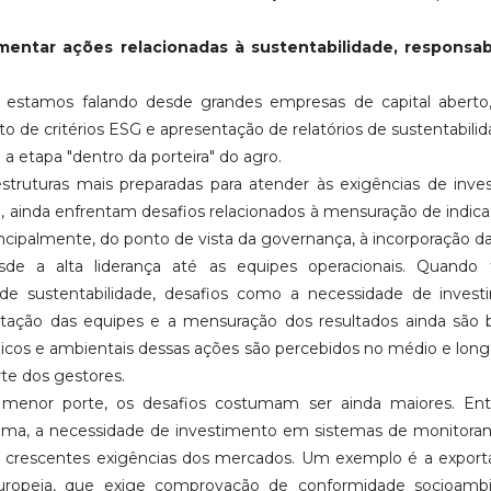
ementar ações relacionadas à sustentabilidade, responsab
, estamos falando desde grandes empresas de capital aberto
de critérios ESG e apresentação de relatórios de sustentabilid
 a etapa "dentro da porteira" do agro.
ruturas mais preparadas para atender às exigências de inves
, ainda enfrentam desafios relacionados à mensuração de indica
rincipalmente, do ponto de vista da governança, à incorporação da
de a alta liderança até as equipes operacionais. Quando 
e sustentabilidade, desafios como a necessidade de invest
citação das equipes e a mensuração dos resultados ainda são b
icos e ambientais dessas ações são percebidos no médio e long
rte dos gestores.
enor porte, os desafios costumam ser ainda maiores. Entr
tema, a necessidade de investimento em sistemas de monitora
as crescentes exigências dos mercados. Um exemplo é a expor
ropeia, que exige comprovação de conformidade socioambi