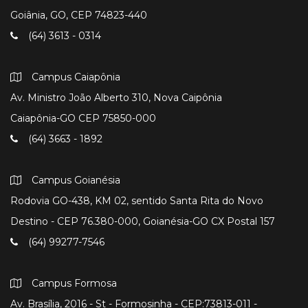
Goiânia, GO, CEP 74823-440
(64) 3613 - 0314
Campus Caiapônia
Av. Ministro João Alberto 310, Nova Caipônia
Caiapônia-GO CEP 75850-000
(64) 3663 - 1892
Campus Goianésia
Rodovia GO-438, KM 02, sentido Santa Rita do Novo
Destino - CEP 76.380-000, Goianésia-GO CX Postal 157
(64) 99277-7546
Campus Formosa
Av. Brasília, 2016 - St - Formosinha - CEP:73813-011 -