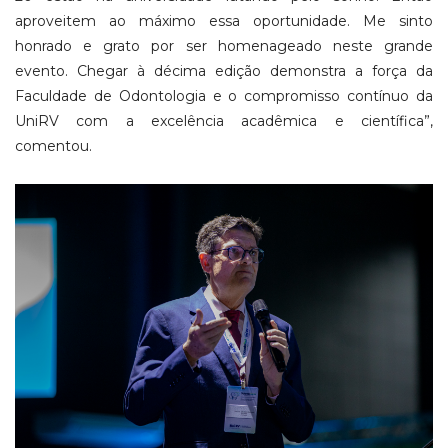
aproveitem ao máximo essa oportunidade. Me sinto
honrado e grato por ser homenageado neste grande
evento. Chegar à décima edição demonstra a força da
Faculdade de Odontologia e o compromisso contínuo da
UniRV com a excelência acadêmica e científica”,
comentou.